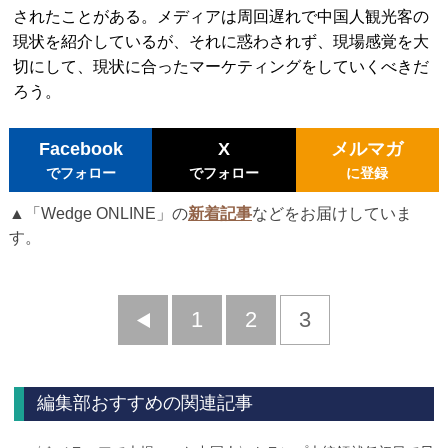
されたことがある。メディアは周回遅れで中国人観光客の
現状を紹介しているが、それに惑わされず、現場感覚を大
切にして、現状に合ったマーケティングをしていくべきだ
ろう。
Facebook
X
メルマガ
でフォロー
でフォロー
に登録
▲「Wedge ONLINE」の
新着記事
などをお届けしていま
す。
前
1
2
3
へ
編集部おすすめの関連記事