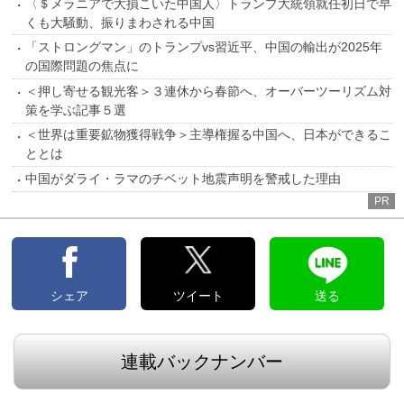
〈＄メラニアで大損こいた中国人〉トランプ大統領就任初日で早
くも大騒動、振りまわされる中国
「ストロングマン」のトランプvs習近平、中国の輸出が2025年
の国際問題の焦点に
＜押し寄せる観光客＞３連休から春節へ、オーバーツーリズム対
策を学ぶ記事５選
＜世界は重要鉱物獲得戦争＞主導権握る中国へ、日本ができるこ
ととは
中国がダライ・ラマのチベット地震声明を警戒した理由
PR
シェア
ツイート
送る
連載バックナンバー