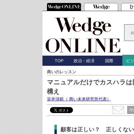
TOP
政治・経済
国際
ビ
商いのレッスン
マニュアルだけでカスハラは
構え
笹井清範
（ 商い未来研究所代表）
印
顧客は正しい？ 正しくな