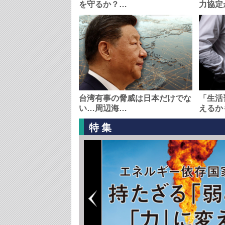
を守るか？…
力協定
台湾有事の脅威は日本だけでな
「生活
い…周辺海…
えるか
特集