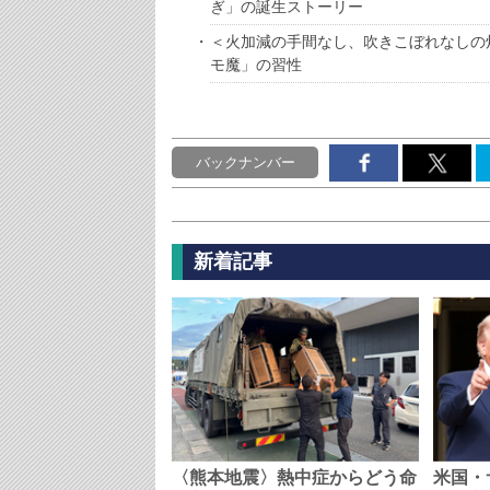
ぎ」の誕生ストーリー
＜火加減の手間なし、吹きこぼれなしの
モ魔」の習性
バックナンバー
新着記事
〈熊本地震〉熱中症からどう命
米国・