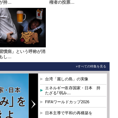
が持…
権者の投票…
習慣病」という呼称が消
もし…
»すべての特集を見る
台湾「麗しの島」の実像
エネルギー依存国家・日本 持
たざる｢弱み…
FIFAワールドカップ2026
日本主導で平和の再構築を