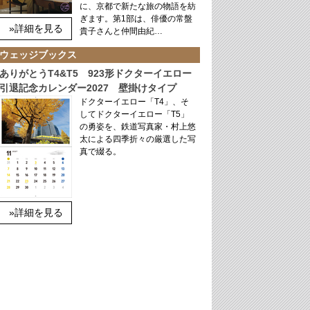
に、京都で新たな旅の物語を紡
ぎます。第1部は、俳優の常盤
»詳細を見る
貴子さんと仲間由紀…
ウェッジブックス
ありがとうT4&T5 923形ドクターイエロー
引退記念カレンダー2027 壁掛けタイプ
ドクターイエロー「T4」、そ
してドクターイエロー「T5」
の勇姿を、鉄道写真家・村上悠
太による四季折々の厳選した写
真で綴る。
»詳細を見る