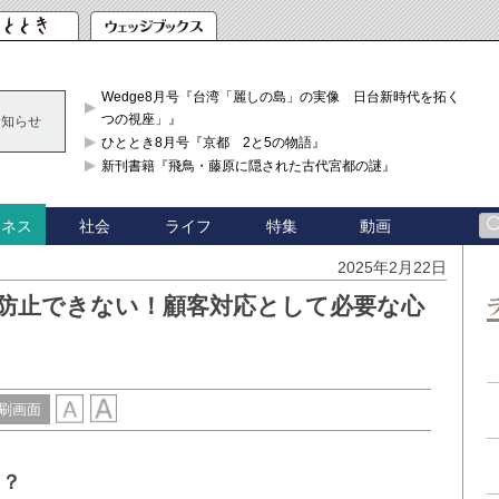
Wedge8月号『台湾「麗しの島」の実像 日台新時代を拓く「3
つの視座」』
お知らせ
ひととき8月号『京都 2と5の物語』
新刊書籍『飛鳥・藤原に隠された古代宮都の謎』
社会
ライフ
特集
動画
ジネス
2025年2月22日
防止できない！顧客対応として必要な心
刷画面
い？