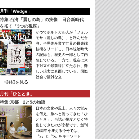
月刊「Wedge」
特集:台湾「麗しの島」の実像 日台新時代
を拓く「3つの視座」
かつてポルトガル人が「フォル
モサ（麗しの島）」と呼んだ台
湾。半導体産業で世界の最先端
技術をリードし、日本統治時代
の記憶も、歴史の一部として内
包している。一方で、現在は米
中対立の最前線に立たされ、難
しい現実に直面している。国際
社会で複雑な立…
»詳細を見る
月刊「ひととき」
特集:京都 2と5の物語
日本の文化や風土、人々の営み
を伝え、旅へと誘ってきた「ひ
ととき」。当誌が幾度となく特
集してきたのが京都です。創刊
25周年を迎える今号では、
〝2〟と〝5〟をキーワード