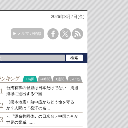
2026年8月7日(金)
メルマガ登録
ランキング
1時間
24時間
1週間
いいね
台湾有事の脅威は日本だけでない…周辺
1
海域に進出する中国…
〈熊本地震〉熱中症からどう命を守る
2
か？人間は「発汗の名…
＜〝運命共同体〟の日米台＞中国こそが
3
世界の脅威....…