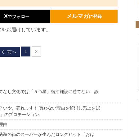
X
メルマガ
でフォロー
に登録
どをお届けしています。
1
2
前へ
てなし文化では「５つ星」宿泊施設に勝てない、誤
？いや、売れます！ 買わない理由を解消し売上を13
こ」のプロモーション
理由
過疎の街のスーパーが生んだロングヒット「おは