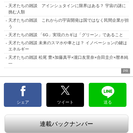
天才たちの雑談 アインシュタインに限界はある？ 宇宙の謎に
挑む人類
天才たちの雑談 これからの宇宙開発は国ではなく民間企業が担
う
天才たちの雑談 「6G」実現のカギは「グリーン」であること
天才たちの雑談 未来のスマホや車とは？ イノベーションの鍵は
エネルギー
天才たちの雑談 松尾 豊×加藤真平×瀧口友里奈×合田圭介×暦本純
一
PR
シェア
ツイート
送る
連載バックナンバー