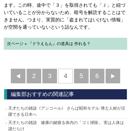
ます。この時、途中で「３」を取得されても「Ｊ」と紐づ
いていることが分からないため、暗号を解読することはで
きません。つまり、実質的に「盗まれてはいけない情報」
が空間を通っていないという話なんです。
次ページ » 『ドラえもん』の道具は 作れる？
前
2
3
4
5
6
へ
へ
編集部おすすめの関連記事
天才たちの雑談《アンコール》 さらば昭和モデル 博士人材が活
躍できる日本へ
天才たちの雑談 健康の鍵握る体内の「ゴミ掃除」 実は人体は
謎だらけ