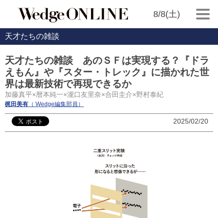
8/8(土)
天才たちの雑談
天才たちの雑談 あのＳＦは実現する？『ドラ
えもん』や『スター・トレック』に描かれた世
界は最新技術で再現できるか
加藤真平×暦本純一×瀧口友里奈×合田圭介×野村泰紀
梶田美有
（ Wedge編集部員）
2025/02/20