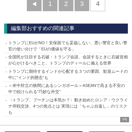
前
1
2
3
4
へ
編集部おすすめの関連記事
トランプにEUがNO！安保面でも妥協しない、悪い警官と良い警
官の使い分けで「EUの価値を守る」
全国民が注目する石破・トランプ会談、会談するときに石破首相
が心がけるべきこと、トランプのディールに備える世界
トランプに期待するインドが心配する３つの要因、歓迎ムードの
中に“インド的懸念“も
＜米中対立の狭間にあるシンガポール＞ASEANで高まる不安の
中で続けられる“巧妙な外交”
〈トランプ、プーチンは本気か？〉動き始めたロシア・ウクライ
ナ停戦交渉、4つの焦点とは 実現には「ちゃぶ台返し」のリスク
も
PR