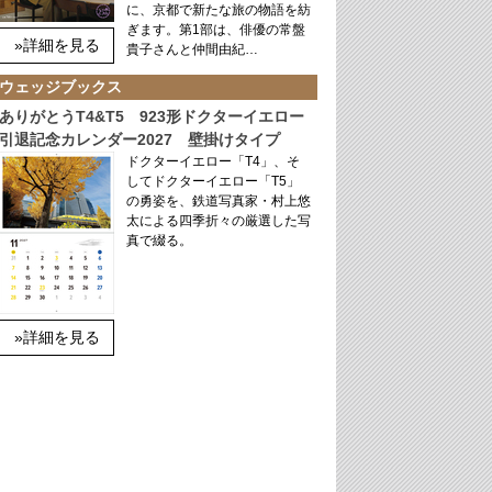
に、京都で新たな旅の物語を紡
ぎます。第1部は、俳優の常盤
»詳細を見る
貴子さんと仲間由紀…
ウェッジブックス
ありがとうT4&T5 923形ドクターイエロー
引退記念カレンダー2027 壁掛けタイプ
ドクターイエロー「T4」、そ
してドクターイエロー「T5」
の勇姿を、鉄道写真家・村上悠
太による四季折々の厳選した写
真で綴る。
»詳細を見る