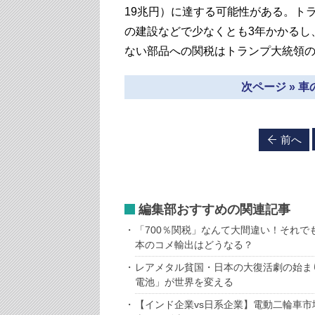
19兆円）に達する可能性がある。ト
の建設などで少なくとも3年かかるし
ない部品への関税はトランプ大統領
次ページ » 
前へ
編集部おすすめの関連記事
「700％関税」なんて大間違い！それ
本のコメ輸出はどうなる？
レアメタル貧国・日本の大復活劇の始ま
電池」が世界を変える
【インド企業vs日系企業】電動二輪車