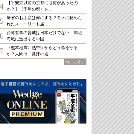
【平安京以前の京都には何があったの
4
か？】〈千年の都〉を…
帰省のお土産は何にする？モノに秘めら
5
れたストーリーも届…
台湾有事の脅威は日本だけでない…周辺
6
海域に進出する中国…
〈熊本地震〉熱中症からどう命を守る
7
か？人間は「発汗の名…
»もっと見る