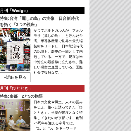
月刊「Wedge」
特集:台湾「麗しの島」の実像 日台新時代
を拓く「3つの視座」
かつてポルトガル人が「フォル
モサ（麗しの島）」と呼んだ台
湾。半導体産業で世界の最先端
技術をリードし、日本統治時代
の記憶も、歴史の一部として内
包している。一方で、現在は米
中対立の最前線に立たされ、難
しい現実に直面している。国際
社会で複雑な立…
»詳細を見る
月刊「ひととき」
特集:京都 2と5の物語
日本の文化や風土、人々の営み
を伝え、旅へと誘ってきた「ひ
ととき」。当誌が幾度となく特
集してきたのが京都です。創刊
25周年を迎える今号では、
〝2〟と〝5〟をキーワード