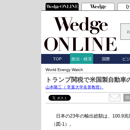
TOP
国際
ビ
政治・経済
World Energy Watch
トランプ関税で米国製自動車の
山本隆三
（ 常葉大学名誉教授）
印
日本の23年の輸出総額は、100.9
（図-1）。