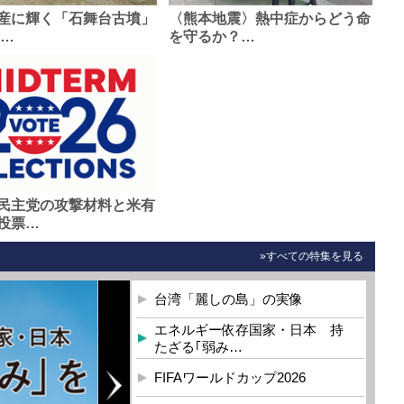
産に輝く「石舞台古墳」
〈熊本地震〉熱中症からどう命
0…
を守るか？…
民主党の攻撃材料と米有
投票…
»すべての特集を見る
台湾「麗しの島」の実像
エネルギー依存国家・日本 持
たざる｢弱み…
FIFAワールドカップ2026