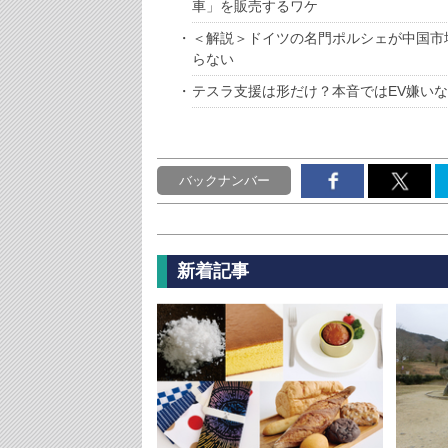
車」を販売するワケ
＜解説＞ドイツの名門ポルシェが中国市
らない
テスラ支援は形だけ？本音ではEV嫌い
バックナンバー
新着記事