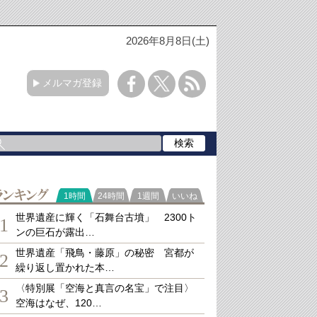
2026年8月8日(土)
メルマガ登録
ランキング
1時間
24時間
1週間
いいね
世界遺産に輝く「石舞台古墳」 2300ト
1
ンの巨石が露出…
世界遺産「飛鳥・藤原」の秘密 宮都が
2
繰り返し置かれた本…
〈特別展「空海と真言の名宝」で注目〉
3
空海はなぜ、120…