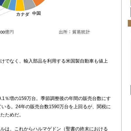
けでなく、輸入部品を利用する米国製自動車も値上
界
.1％増の159万台。季節調整後の年間の販売台数にす
ている。24年の販売台数1590万台を上回るが、関税に
ったためだ。
ルは、これからハルマゲドン（聖書の終末における