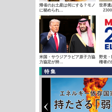
帰省のお土産は何にする？モノ
世界遺
に秘められ…
230
米国・サウジアラビア原子力協
野党・
力協定が持…
権者の
特集