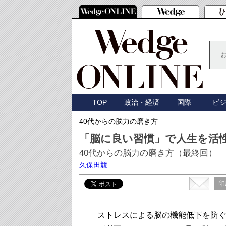
TOP
政治・経済
国際
ビ
40代からの脳力の磨き方
「脳に良い習慣」で人生を活
40代からの脳力の磨き方（最終回）
久保田競
印
ストレスによる脳の機能低下を防ぐ