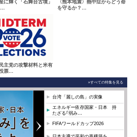
産に輝く「石舞台古墳」
〈熊本地震〉熱中症からどう命
0…
を守るか？…
民主党の攻撃材料と米有
投票…
»すべての特集を見る
台湾「麗しの島」の実像
エネルギー依存国家・日本 持
たざる｢弱み…
FIFAワールドカップ2026
日本主導で平和の再構築を