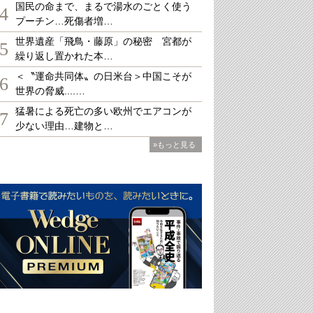
国民の命まで、まるで湯水のごとく使う
4
プーチン…死傷者増…
世界遺産「飛鳥・藤原」の秘密 宮都が
5
繰り返し置かれた本…
＜〝運命共同体〟の日米台＞中国こそが
6
世界の脅威....…
猛暑による死亡の多い欧州でエアコンが
7
少ない理由…建物と…
»もっと見る