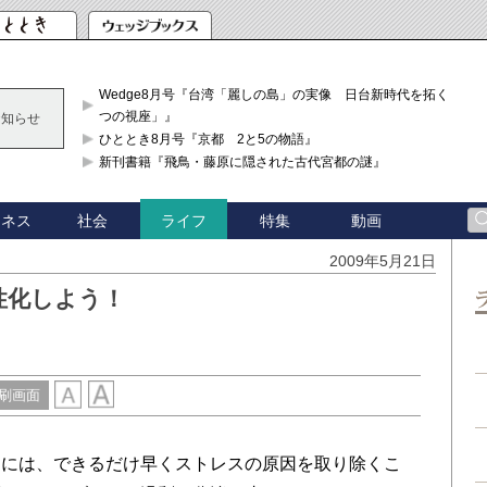
Wedge8月号『台湾「麗しの島」の実像 日台新時代を拓く「3
つの視座」』
お知らせ
ひととき8月号『京都 2と5の物語』
新刊書籍『飛鳥・藤原に隠された古代宮都の謎』
ジネス
社会
特集
動画
ライフ
2009年5月21日
性化しよう！
刷画面
には、できるだけ早くストレスの原因を取り除くこ