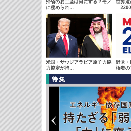
帰省のお土産は何にする？モノ
世界遺
に秘められ…
230
米国・サウジアラビア原子力協
野党・
力協定が持…
権者の
特集