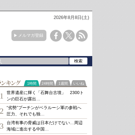
2026年8月8日(土)
メルマガ登録
ランキング
1時間
24時間
1週間
いいね
世界遺産に輝く「石舞台古墳」 2300ト
1
ンの巨石が露出…
“劣勢”プーチンがベラルーシ軍の参戦へ
2
圧力、それでも独…
台湾有事の脅威は日本だけでない…周辺
3
海域に進出する中国…