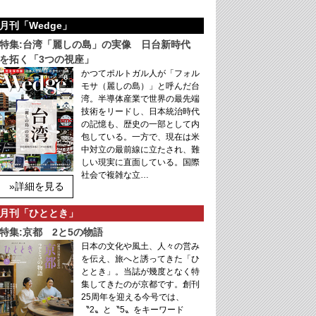
月刊「Wedge」
特集:台湾「麗しの島」の実像 日台新時代
を拓く「3つの視座」
かつてポルトガル人が「フォル
モサ（麗しの島）」と呼んだ台
湾。半導体産業で世界の最先端
技術をリードし、日本統治時代
の記憶も、歴史の一部として内
包している。一方で、現在は米
中対立の最前線に立たされ、難
しい現実に直面している。国際
社会で複雑な立…
»詳細を見る
月刊「ひととき」
特集:京都 2と5の物語
日本の文化や風土、人々の営み
を伝え、旅へと誘ってきた「ひ
ととき」。当誌が幾度となく特
集してきたのが京都です。創刊
25周年を迎える今号では、
〝2〟と〝5〟をキーワード