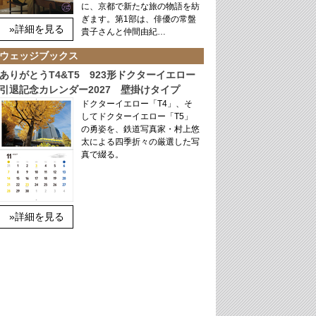
に、京都で新たな旅の物語を紡
ぎます。第1部は、俳優の常盤
»詳細を見る
貴子さんと仲間由紀…
ウェッジブックス
ありがとうT4&T5 923形ドクターイエロー
引退記念カレンダー2027 壁掛けタイプ
ドクターイエロー「T4」、そ
してドクターイエロー「T5」
の勇姿を、鉄道写真家・村上悠
太による四季折々の厳選した写
真で綴る。
»詳細を見る