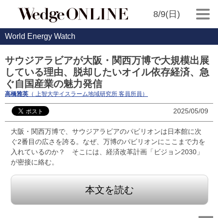
8/9(日)
World Energy Watch
サウジアラビアが大阪・関西万博で大規模出展
している理由、脱却したいオイル依存経済、急
ぐ自国産業の魅力発信
高橋雅英
（ 上智大学イスラーム地域研究所 客員所員）
2025/05/09
大阪・関西万博で、サウジアラビアのパビリオンは日本館に次
ぐ2番目の広さを誇る。なぜ、万博のパビリオンにここまで力を
入れているのか？ そこには、経済改革計画「ビジョン2030」
が密接に絡む。
本文を読む