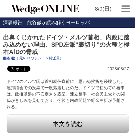
8/9(日)
深層報告 熊谷徹が読み解くヨーロッパ
出鼻くじかれたドイツ・メルツ首相、内政に踏
み込めない理由、SPD左派“裏切り”の火種と極
右AfDの脅威
熊谷 徹
（ 元NHKワシントン特派員）
2025/05/27
ドイツのメルツ氏は首相就任直前に、思わぬ挫折を経験した。
連邦議会での投票で一度落選したのだ。ドイツで初めての椿事
は、政権基盤の不安定さを露呈。連立相手・社会民主党との関
係がきしみを見せており、今後も内政問題で紆余曲折が予想さ
れる。
本文を読む