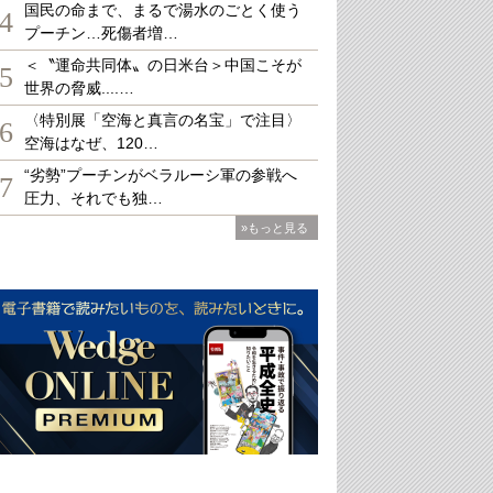
国民の命まで、まるで湯水のごとく使う
4
プーチン…死傷者増…
＜〝運命共同体〟の日米台＞中国こそが
5
世界の脅威....…
〈特別展「空海と真言の名宝」で注目〉
6
空海はなぜ、120…
“劣勢”プーチンがベラルーシ軍の参戦へ
7
圧力、それでも独…
»もっと見る