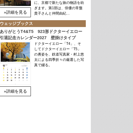
に、京都で新たな旅の物語を紡
ぎます。第1部は、俳優の常盤
»詳細を見る
貴子さんと仲間由紀…
ウェッジブックス
ありがとうT4&T5 923形ドクターイエロー
引退記念カレンダー2027 壁掛けタイプ
ドクターイエロー「T4」、そ
してドクターイエロー「T5」
の勇姿を、鉄道写真家・村上悠
太による四季折々の厳選した写
真で綴る。
»詳細を見る