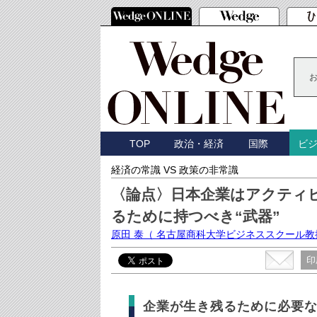
TOP
政治・経済
国際
ビ
経済の常識 VS 政策の非常識
〈論点〉日本企業はアクティ
るために持つべき“武器”
原田 泰
（ 名古屋商科大学ビジネススクール教
印
企業が生き残るために必要