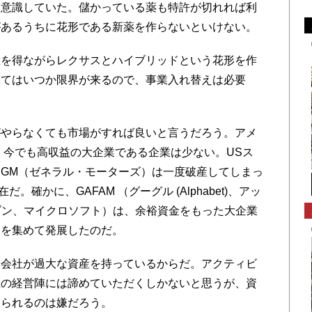
意識していた。儲かっている薬も特許が切れれば利
があるうちに花形である新薬を作らないといけない。
を得ながらレクサスとハイブリッドという花形を作
いてはいつか限界が来るので、事業入れ替えは必要
やらなくても市場がすれば良いと言うだろう。アメ
で、今でも高収益の大企業である企業は少ない。USス
GM（ゼネラル・モーターズ）は一度破産してしまっ
。確かに、GAFAM （グーグル (Alphabet)、アッ
アマゾン、マイクロソフト）は、余裕資金をもった大企業
金を集めて発展したのだ。
会社が過大な資産を持っているからだ。アクティビ
在の経営陣には諦めていただくしかないと思うが、資
取られるのは嫌だろう。