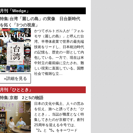
月刊「Wedge」
特集:台湾「麗しの島」の実像 日台新時代
を拓く「3つの視座」
かつてポルトガル人が「フォル
モサ（麗しの島）」と呼んだ台
湾。半導体産業で世界の最先端
技術をリードし、日本統治時代
の記憶も、歴史の一部として内
包している。一方で、現在は米
中対立の最前線に立たされ、難
しい現実に直面している。国際
社会で複雑な立…
»詳細を見る
月刊「ひととき」
特集:京都 2と5の物語
日本の文化や風土、人々の営み
を伝え、旅へと誘ってきた「ひ
ととき」。当誌が幾度となく特
集してきたのが京都です。創刊
25周年を迎える今号では、
〝2〟と〝5〟をキーワード