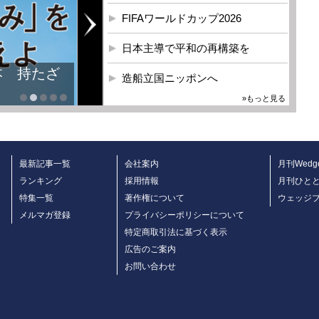
FIFAワールドカップ2026
日本主導で平和の再構築を
本 持たざ
造船立国ニッポンへ
»もっと見る
最新記事一覧
会社案内
月刊Wedg
ランキング
採用情報
月刊ひと
特集一覧
著作権について
ウェッジ
メルマガ登録
プライバシーポリシーについて
特定商取引法に基づく表示
広告のご案内
お問い合わせ