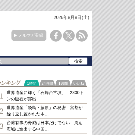
2026年8月8日(土)
メルマガ登録
ランキング
1時間
24時間
1週間
いいね
世界遺産に輝く「石舞台古墳」 2300ト
1
ンの巨石が露出…
世界遺産「飛鳥・藤原」の秘密 宮都が
2
繰り返し置かれた本…
台湾有事の脅威は日本だけでない…周辺
3
海域に進出する中国…