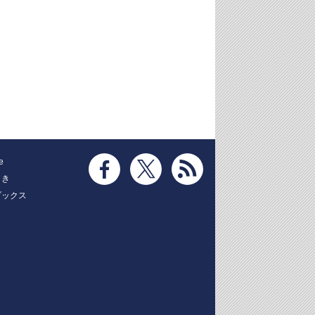
e
とき
ブックス