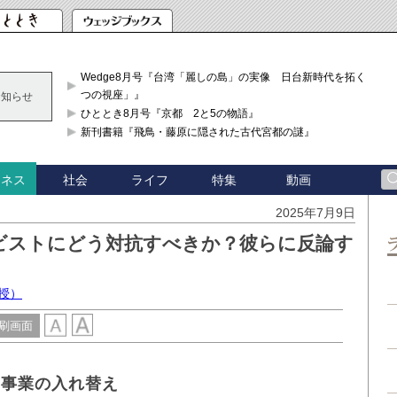
Wedge8月号『台湾「麗しの島」の実像 日台新時代を拓く「3
つの視座」』
お知らせ
ひととき8月号『京都 2と5の物語』
新刊書籍『飛鳥・藤原に隠された古代宮都の謎』
社会
ライフ
特集
動画
ジネス
2025年7月9日
ビストにどう対抗すべきか？彼らに反論す
授）
刷画面
な事業の入れ替え