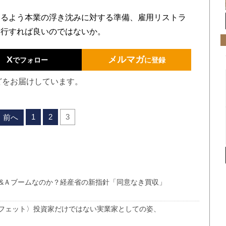
るよう本業の浮き沈みに対する準備、雇用リストラ
実行すれば良いのではないか。
X
メルマガ
でフォロー
に登録
どをお届けしています。
1
2
3
前へ
 &Ａブームなのか？経産省の新指針「同意なき買収」
フェット〉投資家だけではない実業家としての姿、