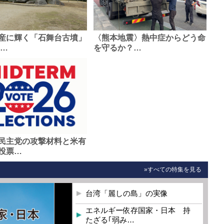
産に輝く「石舞台古墳」
〈熊本地震〉熱中症からどう命
0…
を守るか？…
民主党の攻撃材料と米有
投票…
»すべての特集を見る
台湾「麗しの島」の実像
エネルギー依存国家・日本 持
たざる｢弱み…