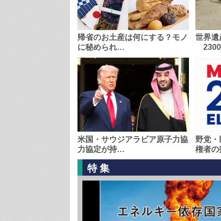
帰省のお土産は何にする？モノ
世界遺
に秘められ…
230
米国・サウジアラビア原子力協
野党・
力協定が持…
権者の
特集