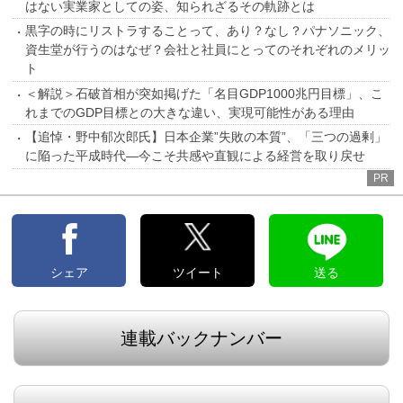
はない実業家としての姿、知られざるその軌跡とは
黒字の時にリストラすることって、あり？なし？パナソニック、
資生堂が行うのはなぜ？会社と社員にとってのそれぞれのメリッ
ト
＜解説＞石破首相が突如掲げた「名目GDP1000兆円目標」、こ
れまでのGDP目標との大きな違い、実現可能性がある理由
【追悼・野中郁次郎氏】日本企業”失敗の本質”、「三つの過剰」
に陥った平成時代―今こそ共感や直観による経営を取り戻せ
PR
シェア
ツイート
送る
連載バックナンバー