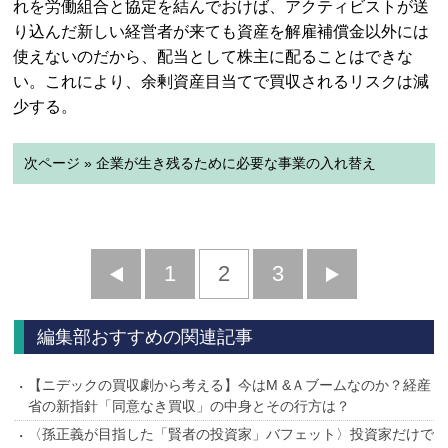
れを労働組合と協定を結んでおけば、アクティビストが送
り込んだ新しい経営者が来ても資産を解雇補償金以外には
使えないのだから、配当として株主に配ることはできな
い。これにより、余剰資産目当てで買収されるリスクは減
少する。
次ページ » 企業が生き残るために必要な事業の入れ替え
前
1
2
3
次
へ
へ
編集部おすすめの関連記事
【ニデックの買収劇から考える】今はM &Ａブームなのか？経産
省の新指針「同意なき買収」の中身とその行方は？
〈孫正義が目指した「賢者の投資家」バフェット〉投資家だけで