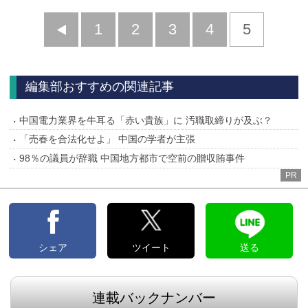
前
1
2
3
4
5
へ
編集部おすすめの関連記事
中国電力業界を牛耳る「赤い貴族」に 汚職取締りが及ぶ？
「売春を合法化せよ」 中国の学者が主張
98％の議員が辞職 中国地方都市で空前の贈収賄事件
PR
シェア
ツイート
送る
連載バックナンバー