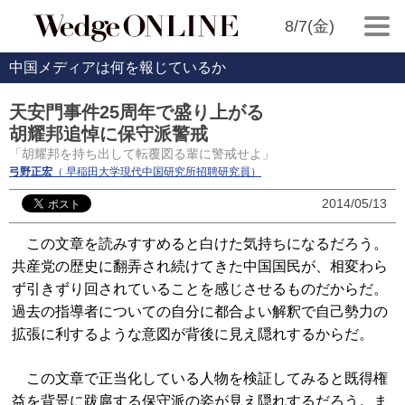
8/7(金)
中国メディアは何を報じているか
天安門事件25周年で盛り上がる
胡耀邦追悼に保守派警戒
「胡耀邦を持ち出して転覆図る輩に警戒せよ」
弓野正宏
（ 早稲田大学現代中国研究所招聘研究員）
2014/05/13
この文章を読みすすめると白けた気持ちになるだろう。
共産党の歴史に翻弄され続けてきた中国国民が、相変わら
ず引きずり回されていることを感じさせるものだからだ。
過去の指導者についての自分に都合よい解釈で自己勢力の
拡張に利するような意図が背後に見え隠れするからだ。
この文章で正当化している人物を検証してみると既得権
益を背景に跋扈する保守派の姿が見え隠れするだろう。ま