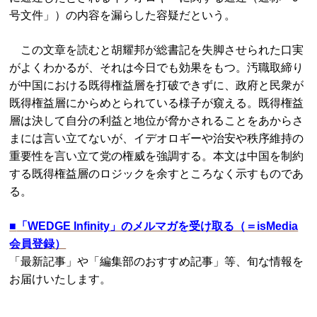
号文件」）の内容を漏らした容疑だという。
この文章を読むと胡耀邦が総書記を失脚させられた口実
がよくわかるが、それは今日でも効果をもつ。汚職取締り
が中国における既得権益層を打破できずに、政府と民衆が
既得権益層にからめとられている様子が窺える。既得権益
層は決して自分の利益と地位が脅かされることをあからさ
まには言い立てないが、イデオロギーや治安や秩序維持の
重要性を言い立て党の権威を強調する。本文は中国を制約
する既得権益層のロジックを余すところなく示すものであ
る。
■
「WEDGE Infinity」のメルマガを受け取る（＝isMedia
会員登録）
「最新記事」や「編集部のおすすめ記事」等、旬な情報を
お届けいたします。