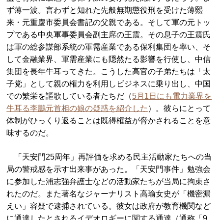
ず薄一波。言わずと知れた先般無期懲役刑を受けた薄熙
来・元重慶市委員会書記の父親である。そして軍の元トッ
プである中央軍事委員会副主席の王震。その息子の王震氏
は軍の総参謀部系統の軍需産業である保利集団を率い、そ
して金融業界、軍需産業にも隠然たる影響を行使し、中信
集団を長年牛耳ってきた。こうした高官の子弟たちは「太
子党」として親の権力を利用しビジネスに乗り出し、中国
での繁栄を謳歌している者たちだ（
5月1日にも電力業界を
牛耳る李鵬元首相の娘の疑惑を紹介した
）。彼らにとって
体制がひっくり返ることは既得権益が脅かされることを意
味するのだ。
「天安門25周年」再評価を求める民主活動家たちへの当
局の警戒感を示す出来事があった。「天安門事件」勉強会
に参加した浦志強弁護士などの活動家たちが当局に拘束さ
れたのだ。また著名なジャーナリスト高瑜女史が「機密漏
えい」容疑で逮捕されている。彼女は政府が教育機関など
に通達したとされるイデオロギーに関する通達（通称「9