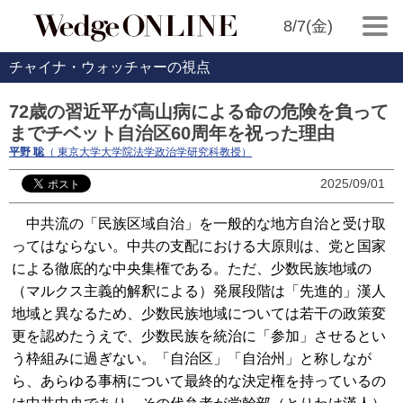
8/7(金)
チャイナ・ウォッチャーの視点
72歳の習近平が高山病による命の危険を負って
までチベット自治区60周年を祝った理由
平野 聡
（ 東京大学大学院法学政治学研究科教授）
2025/09/01
中共流の「民族区域自治」を一般的な地方自治と受け取
ってはならない。中共の支配における大原則は、党と国家
による徹底的な中央集権である。ただ、少数民族地域の
（マルクス主義的解釈による）発展段階は「先進的」漢人
地域と異なるため、少数民族地域については若干の政策変
更を認めたうえで、少数民族を統治に「参加」させるとい
う枠組みに過ぎない。「自治区」「自治州」と称しなが
ら、あらゆる事柄について最終的な決定権を持っているの