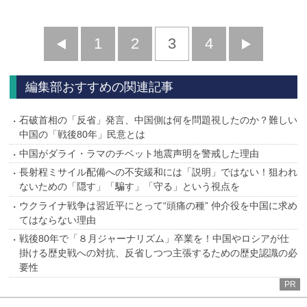
前
1
2
3
4
次
へ
へ
編集部おすすめの関連記事
石破首相の「反省」発言、中国側は何を問題視したのか？難しい
中国の「戦後80年」民意とは
中国がダライ・ラマのチベット地震声明を警戒した理由
長射程ミサイル配備への不安緩和には「説明」ではない！狙われ
ないための「隠す」「騙す」「守る」という視点を
ウクライナ戦争は習近平にとって“頭痛の種” 仲介役を中国に求め
てはならない理由
戦後80年で「８月ジャーナリズム」卒業を！中国やロシアが仕
掛ける歴史戦への対抗、反省しつつ主張するための歴史認識の必
要性
PR