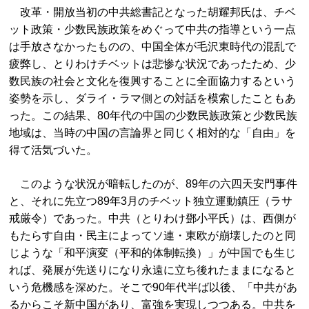
改革・開放当初の中共総書記となった胡耀邦氏は、チベ
ット政策・少数民族政策をめぐって中共の指導という一点
は手放さなかったものの、中国全体が毛沢東時代の混乱で
疲弊し、とりわけチベットは悲惨な状況であったため、少
数民族の社会と文化を復興することに全面協力するという
姿勢を示し、ダライ・ラマ側との対話を模索したこともあ
った。この結果、80年代の中国の少数民族政策と少数民族
地域は、当時の中国の言論界と同じく相対的な「自由」を
得て活気づいた。
このような状況が暗転したのが、89年の六四天安門事件
と、それに先立つ89年3月のチベット独立運動鎮圧（ラサ
戒厳令）であった。中共（とりわけ鄧小平氏）は、西側が
もたらす自由・民主によってソ連・東欧が崩壊したのと同
じような「和平演変（平和的体制転換）」が中国でも生じ
れば、発展が先送りになり永遠に立ち後れたままになると
いう危機感を深めた。そこで90年代半ば以後、「中共があ
るからこそ新中国があり、富強を実現しつつある。中共を