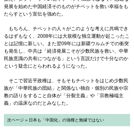
発展を始めた中国経済そのものがチベットを救い幸福をも
たらすという宣伝を強めた。
もちろん、チベットの人々がこのような考えに共鳴でき
るはずもなく、2008年には大規模な独立運動が起こったこ
とは記憶に新しい。また翌09年には新疆ウルムチでの衝突
も発生し、中共は「経済発展こそが少数民族を救い、中華
民族意識の共有につながる」という言説だけで十分なのか
という疑念にとらわれるようになった。
そこで習近平政権は、そもそもチベットをはじめ少数民
族が「中華民族の団結」と関係ない独自・個別の民族や宗
教の語りをすること自体が「分裂主義」や「宗教極端主
義」の温床なのだとみなした。
次ページ » 日本も「中国化」の強権と無縁ではない