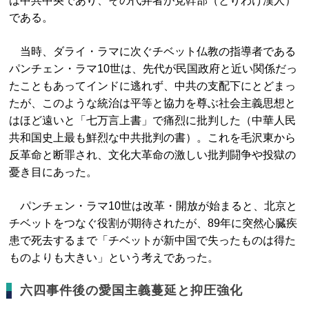
は中共中央であり、その代弁者が党幹部（とりわけ漢人）
である。
当時、ダライ・ラマに次ぐチベット仏教の指導者である
パンチェン・ラマ10世は、先代が民国政府と近い関係だっ
たこともあってインドに逃れず、中共の支配下にとどまっ
たが、このような統治は平等と協力を尊ぶ社会主義思想と
はほど遠いと「七万言上書」で痛烈に批判した（中華人民
共和国史上最も鮮烈な中共批判の書）。これを毛沢東から
反革命と断罪され、文化大革命の激しい批判闘争や投獄の
憂き目にあった。
パンチェン・ラマ10世は改革・開放が始まると、北京と
チベットをつなぐ役割が期待されたが、89年に突然心臓疾
患で死去するまで「チベットが新中国で失ったものは得た
ものよりも大きい」という考えであった。
六四事件後の愛国主義蔓延と抑圧強化