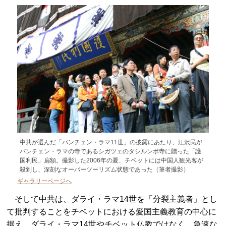
中共が選んだ「パンチェン・ラマ11世」の披露にあたり、江沢民が
パンチェン・ラマの寺であるシガツェのタシルンポ寺に贈った「護
国利民」扁額。撮影した2006年の夏、チベットには中国人観光客が
殺到し、深刻なオーバーツーリズム状態であった（筆者撮影）
ギャラリーページへ
そして中共は、ダライ・ラマ14世を「分裂主義者」とし
て批判することをチベットにおける愛国主義教育の中心に
据え、ダライ・ラマ14世やチベット仏教ではなく、急速な