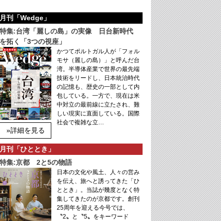
月刊「Wedge」
特集:台湾「麗しの島」の実像 日台新時代
を拓く「3つの視座」
かつてポルトガル人が「フォル
モサ（麗しの島）」と呼んだ台
湾。半導体産業で世界の最先端
技術をリードし、日本統治時代
の記憶も、歴史の一部として内
包している。一方で、現在は米
中対立の最前線に立たされ、難
しい現実に直面している。国際
社会で複雑な立…
»詳細を見る
月刊「ひととき」
特集:京都 2と5の物語
日本の文化や風土、人々の営み
を伝え、旅へと誘ってきた「ひ
ととき」。当誌が幾度となく特
集してきたのが京都です。創刊
25周年を迎える今号では、
〝2〟と〝5〟をキーワード