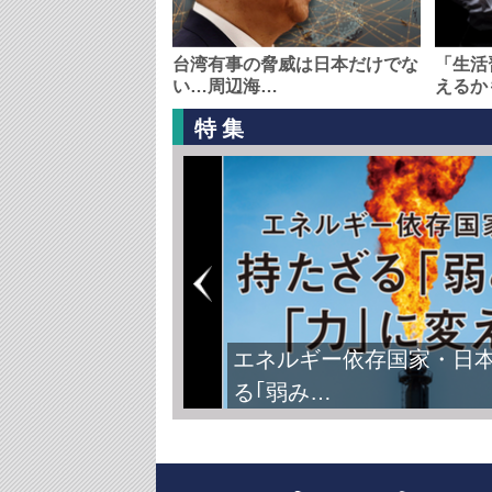
台湾有事の脅威は日本だけでな
「生活
い…周辺海…
えるか
特集
エネルギー依存国家・日
る｢弱み…