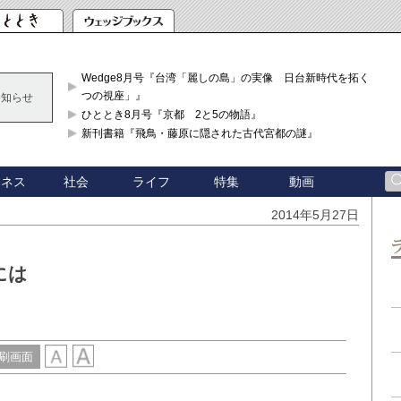
Wedge8月号『台湾「麗しの島」の実像 日台新時代を拓く「3
つの視座」』
お知らせ
ひととき8月号『京都 2と5の物語』
新刊書籍『飛鳥・藤原に隠された古代宮都の謎』
ジネス
社会
ライフ
特集
動画
2014年5月27日
には
刷画面