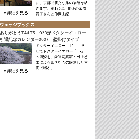
に、京都で新たな旅の物語を紡
ぎます。第1部は、俳優の常盤
»詳細を見る
貴子さんと仲間由紀…
ウェッジブックス
ありがとうT4&T5 923形ドクターイエロー
引退記念カレンダー2027 壁掛けタイプ
ドクターイエロー「T4」、そ
してドクターイエロー「T5」
の勇姿を、鉄道写真家・村上悠
太による四季折々の厳選した写
真で綴る。
»詳細を見る