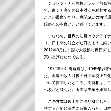
ジョゼフ・ナイ教授とラッド前豪首相
で、東シナ海での日中対立を緩和する
ことが最良であり、尖閣諸島の海洋
始めるのも良い、と述べています。
すなわち、世界の注目はウクライナ
り、日中間の対立が連日のように続い
2012年9月に中国で大規模な反日
買い上げたためである。
1972年の沖縄返還は、1945年
た。返還の数カ月後の日中国交正常
ついて質問したところ、周首相は、
べきだと答えた。両国は主権を維持
この方式は数十年に渡り機能した。
持するため領海内に時折入った。日