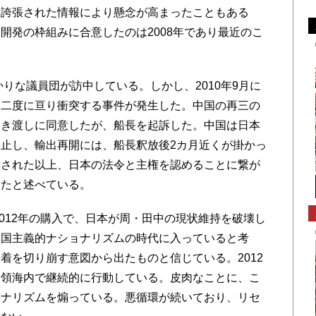
る誇張された情報により懸念が高まったこともある
開発の枠組みに合意したのは2008年であり最近のこ
りな議員団が訪中している。しかし、2010年9月に
に二度に亘り衝突する事件が発生した。中国の再三の
引き渡しに同意したが、船長を起訴した。中国は日本
止し、輸出再開には、船長釈放後2カ月近くが掛かっ
訴された以上、日本の法令と主権を認めることに繋が
ったと述べている。
2012年の購入で、日本が周・田中の現状維持を破壊し
軍国主義的ナショナリズムの時代に入っていると考
着を切り崩す意図から出たものと信じている。2012
る領海内で継続的に行動している。皮肉なことに、こ
ョナリズムを煽っている。悪循環が続いており、リセ