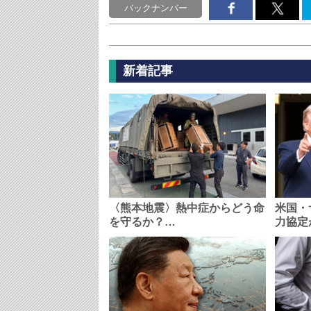
バックナンバー
新着記事
〈熊本地震〉熱中症からどう命
米国・
を守るか？…
力協定