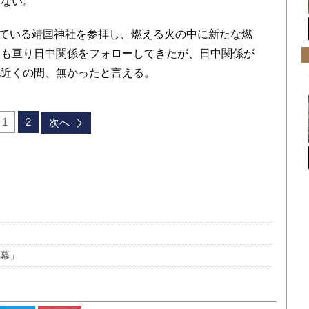
いない。
ている靖国神社を参拝し、燃える火の中に新たな燃
にも亘り日中関係をフォローしてきたが、日中関係が
紀近くの間、無かったと言える。
1
2
次へ
黒幕」