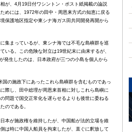
が、4月19日付ワシントン・ポスト紙掲載の論説
ためには、1972年の田中・周恩来方式の知恵に戻る
環境保護地区指定や東シナ海ガス田共同開発再開から
に集まっているが、東シナ海では不毛な島嶼群を巡
ている。この危険な対立は19世紀末に由来するが、
デモが発生したのは、日本政府が三つの小島を個人から
以来米国の施政下にあったこれら島嶼群を含むものであっ
化に際し、田中総理が周恩来首相に対しこれら島嶼に
この問題で国交正常化を遅らせるよりも後世に委ねる
したのである。
日本が施政権を維持したが、中国船が法的立場を維
本側は時に中国人船員を拘束したが、直ぐに釈放して