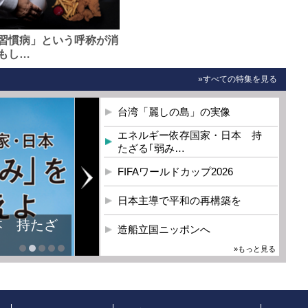
習慣病」という呼称が消
もし…
»すべての特集を見る
台湾「麗しの島」の実像
エネルギー依存国家・日本 持
たざる｢弱み…
FIFAワールドカップ2026
日本主導で平和の再構築を
本 持たざ
造船立国ニッポンへ
»もっと見る