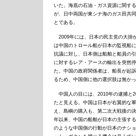
いた。海底の石油・ガス資源に関す
が、日中両国が東シナ海のガス田共同
とである。
2009年には、日本の民主党の大掛か
は中国のトロール船が日本の監視船
抗議に対し、日本側は船舶と船員の
に対するレア・アースの輸出を突然停
た。中国の政府関係者は、船長が起
るため、中国側に他の選択肢は無か
中国人の目には、2010年の逮捕と
たと見える。中国は日本が右翼的な
え、島嶼の購入も、第二次大戦後の決
年以来、中国の船舶が日本の主張す
のような中国側の行動が日本のナシ