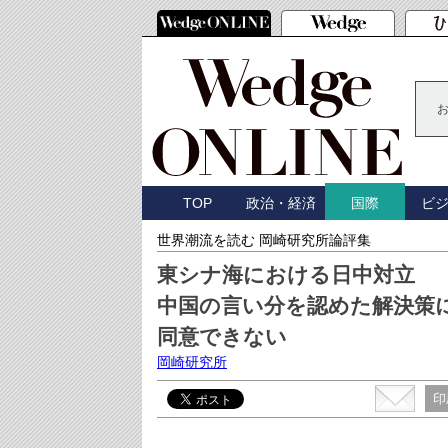
TOP
政治・経済
ビ
国際
世界潮流を読む 岡崎研究所論評集
東シナ海における日中対立
中国の言い分を認めた解決策
同意できない
岡崎研究所
印