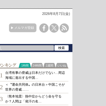
2026年8月7日(金)
メルマガ登録
ランキング
1時間
24時間
1週間
いいね
台湾有事の脅威は日本だけでない…周辺
1
海域に進出する中国…
＜〝運命共同体〟の日米台＞中国こそが
2
世界の脅威....…
〈熊本地震〉熱中症からどう命を守る
3
か？人間は「発汗の名…