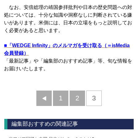
なお、安倍総理の靖国参拝批判や日本の歴史問題への対
処については、十分な知識や洞察なしに判断されている嫌
いがあります。米側には、日本の立場をもっと説明してお
く必要があると思います。
■
「WEDGE Infinity」のメルマガを受け取る（＝isMedia
会員登録）
「最新記事」や「編集部のおすすめ記事」等、旬な情報を
お届けいたします。
前
1
2
3
へ
編集部おすすめの関連記事