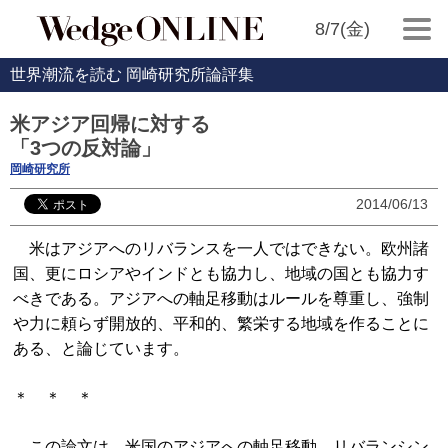
8/7(金)
世界潮流を読む 岡崎研究所論評集
米アジア回帰に対する
「3つの反対論」
岡崎研究所
2014/06/13
米はアジアへのリバランスを一人ではできない。欧州諸
国、更にロシアやインドとも協力し、地域の国とも協力す
べきである。アジアへの軸足移動はルールを尊重し、強制
や力に頼らず開放的、平和的、繁栄する地域を作ることに
ある、と論じています。
＊ ＊ ＊
この論文は、米国のアジアへの軸足移動、リバランシン