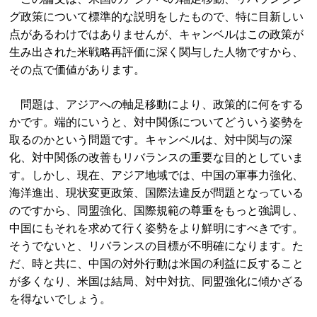
グ政策について標準的な説明をしたもので、特に目新しい
点があるわけではありませんが、キャンベルはこの政策が
生み出された米戦略再評価に深く関与した人物ですから、
その点で価値があります。
問題は、アジアへの軸足移動により、政策的に何をする
かです。端的にいうと、対中関係についてどういう姿勢を
取るのかという問題です。キャンベルは、対中関与の深
化、対中関係の改善もリバランスの重要な目的としていま
す。しかし、現在、アジア地域では、中国の軍事力強化、
海洋進出、現状変更政策、国際法違反が問題となっている
のですから、同盟強化、国際規範の尊重をもっと強調し、
中国にもそれを求めて行く姿勢をより鮮明にすべきです。
そうでないと、リバランスの目標が不明確になります。た
だ、時と共に、中国の対外行動は米国の利益に反すること
が多くなり、米国は結局、対中対抗、同盟強化に傾かざる
を得ないでしょう。