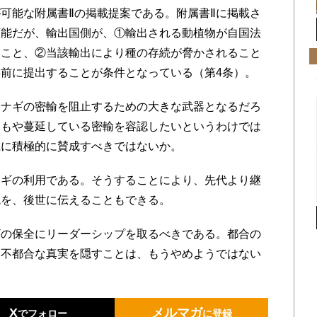
可能な附属書Ⅱの掲載提案である。附属書Ⅱに掲載さ
可能だが、輸出国側が、①輸出される動植物が自国法
いこと、②当該輸出により種の存続が脅かされること
前に提出することが条件となっている（第4条）。
ナギの密輸を阻止するための大きな武器となるだろ
よもや蔓延している密輸を容認したいというわけでは
載に積極的に賛成すべきではないか。
ギの利用である。そうすることにより、先代より継
統を、後世に伝えることもできる。
の保全にリーダーシップを取るべきである。都合の
、不都合な真実を隠すことは、もうやめようではない
X
メルマガ
でフォロー
に登録