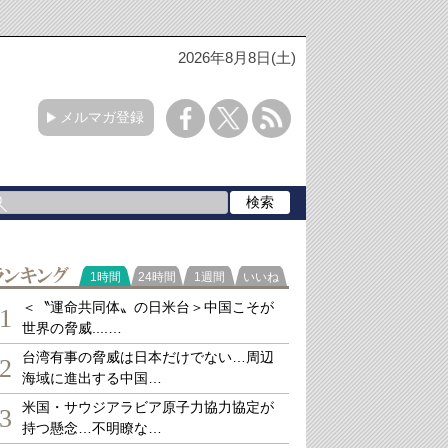
2026年8月8日(土)
メルマガ登録
ランキング
1時間
24時間
1週間
いいね
＜〝運命共同体〟の日米台＞中国こそが
1
世界の脅威....…
台湾有事の脅威は日本だけでない…周辺
2
海域に進出する中国…
米国・サウジアラビア原子力協力協定が
3
持つ懸念…不明瞭な…