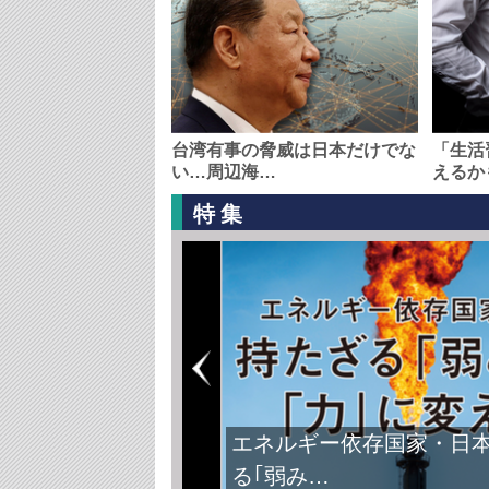
台湾有事の脅威は日本だけでな
「生活
い…周辺海…
えるか
特集
エネルギー依存国家・日
る｢弱み…