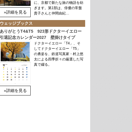
に、京都で新たな旅の物語を紡
ぎます。第1部は、俳優の常盤
»詳細を見る
貴子さんと仲間由紀…
ウェッジブックス
ありがとうT4&T5 923形ドクターイエロー
引退記念カレンダー2027 壁掛けタイプ
ドクターイエロー「T4」、そ
してドクターイエロー「T5」
の勇姿を、鉄道写真家・村上悠
太による四季折々の厳選した写
真で綴る。
»詳細を見る