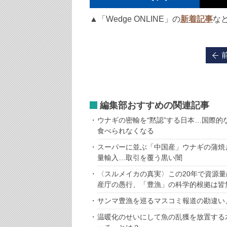
▲「Wedge ONLINE」の
新着記事
な
編集部おすすめの関連記事
ウナギの密輸を“黙認”する日本…国際
食べられなくなる
スーパーに並ぶ「中国産」ウナギの蒲焼
量輸入…取引を覆う黒い闇
〈スルメイカの真実〉この20年で資源量
産庁の愚行、「豊漁」の科学的根拠は皆
サンマ豊漁を巡るマスコミ報道の勘違い
温暖化のせいにして魚の乱獲を放置する