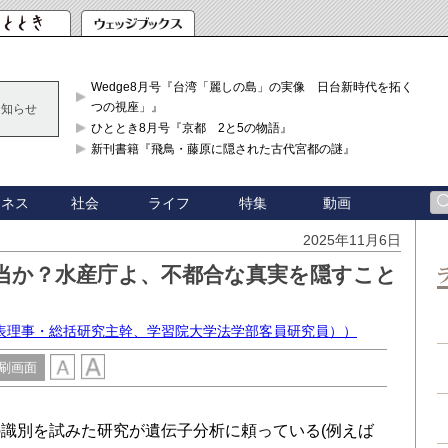
Wedge8月号『台湾「麗しの島」の実像 日台新時代を拓く「3
つの視座」』
お知らせ
ひととき8月号『京都 2と5の物語』
新刊書籍『飛鳥・藤原に隠された古代宮都の謎』
ジネス
社会
ライフ
特集
動画
2025年11月6日
当か？水産庁よ、不都合な真実を隠すこと
表理事・総括研究主幹、学習院大学法学部客員研究員））
刷画面
識別を試みた研究が遺伝子分析に頼っている(例えば