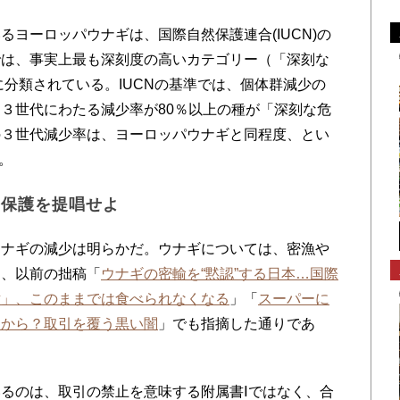
ヨーロッパウナギは、国際自然保護連合(IUCN)の
では、事実上最も深刻度の高いカテゴリー（「深刻な
d: CR)」）に分類されている。IUCNの基準では、個体群減少の
３世代にわたる減少率が80％以上の種が「深刻な危
の３世代減少率は、ヨーロッパウナギと同程度、とい
)。
の保護を提唱せよ
ナギの減少は明らかだ。ウナギについては、密漁や
は、以前の拙稿「
ウナギの密輸を“黙認”する日本…国際
対」、このままでは食べられなくなる
」「
スーパーに
こから？取引を覆う黒い闇
」でも指摘した通りであ
るのは、取引の禁止を意味する附属書Ⅰではなく、合