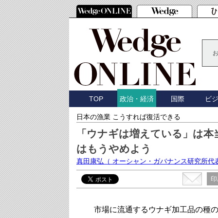
TOP
国際
ビ
政治・経済
日本の漁業 こうすれば復活できる
「ウナギは増えている」は本
はもうやめよう
真田康弘
（ オーシャン・ガバナンス研究所代
印
市場に流通するウナギ加工品の種の