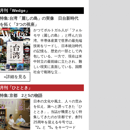
月刊「Wedge」
特集:台湾「麗しの島」の実像 日台新時代
を拓く「3つの視座」
かつてポルトガル人が「フォル
モサ（麗しの島）」と呼んだ台
湾。半導体産業で世界の最先端
技術をリードし、日本統治時代
の記憶も、歴史の一部として内
包している。一方で、現在は米
中対立の最前線に立たされ、難
しい現実に直面している。国際
社会で複雑な立…
»詳細を見る
月刊「ひととき」
特集:京都 2と5の物語
日本の文化や風土、人々の営み
を伝え、旅へと誘ってきた「ひ
ととき」。当誌が幾度となく特
集してきたのが京都です。創刊
25周年を迎える今号では、
〝2〟と〝5〟をキーワード