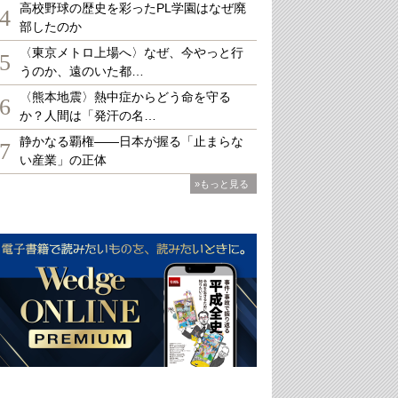
高校野球の歴史を彩ったPL学園はなぜ廃
4
部したのか
〈東京メトロ上場へ〉なぜ、今やっと行
5
うのか、遠のいた都…
〈熊本地震〉熱中症からどう命を守る
6
か？人間は「発汗の名…
静かなる覇権――日本が握る「止まらな
7
い産業」の正体
»もっと見る