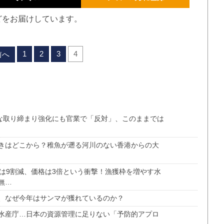
どをお届けしています。
1
2
3
4
前へ
的な取り締まり強化にも官業で「反対」、このままでは
きはどこから？稚魚が遡る河川のない香港からの大
は9割減、価格は3倍という衝撃！漁獲枠を増やす水
無…
、なぜ今年はサンマが獲れているのか？
水産庁…日本の資源管理に足りない「予防的アプロ