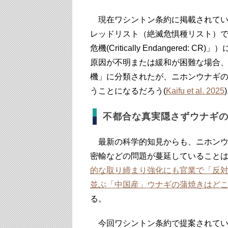
現在ワシントン条約に掲載されている
レッドリスト（絶滅危惧種リスト）
危機(Critically Endangere
原因が不明または緩和が困難な場合、
機」に分類されたが、ニホンウナギ
うことになるだろう(
Kaifu et al. 2025
不都合な真実隠さずウナギ
最新の科学的知見からも、ニホンウ
密輸などの問題が蔓延していること
的な取り締まり強化にも官業で「反
並ぶ「中国産」ウナギの蒲焼きはど
る。
今回ワシントン条約で提案されてい