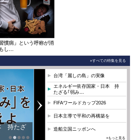
習慣病」という呼称が消
もし…
»すべての特集を見る
台湾「麗しの島」の実像
エネルギー依存国家・日本 持
たざる｢弱み…
FIFAワールドカップ2026
日本主導で平和の再構築を
本 持たざ
造船立国ニッポンへ
»もっと見る