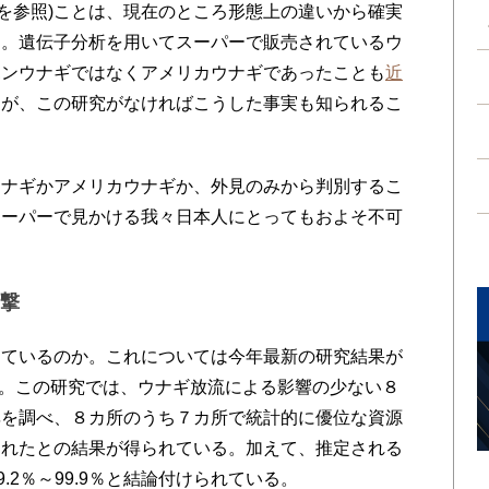
を参照)ことは、現在のところ形態上の違いから確実
る。遺伝子分析を用いてスーパーで販売されているウ
ホンウナギではなくアメリカウナギであったことも
近
るが、この研究がなければこうした事実も知られるこ
ナギかアメリカウナギか、外見のみから判別するこ
スーパーで見かける我々日本人にとってもおよそ不可
衝撃
ているのか。これについては今年最新の研究結果が
)。この研究では、ウナギ放流による影響の少ない８
率を調べ、８カ所のうち７カ所で統計的に優位な資源
られたとの結果が得られている。加えて、推定される
.2％～99.9％と結論付けられている。