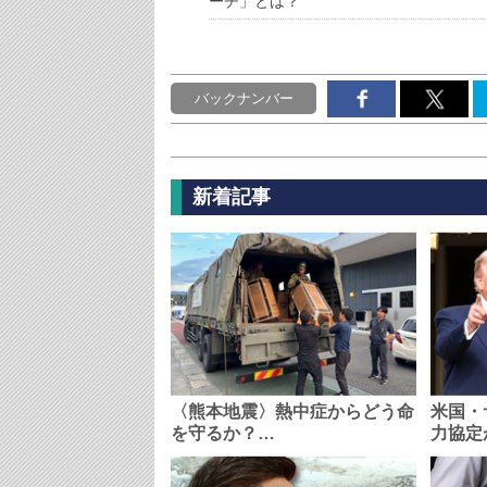
ーチ」とは？
バックナンバー
新着記事
〈熊本地震〉熱中症からどう命
米国・
を守るか？…
力協定