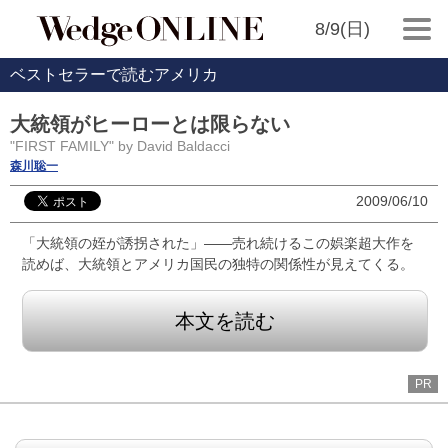
8/9(日)
ベストセラーで読むアメリカ
大統領がヒーローとは限らない
"FIRST FAMILY" by David Baldacci
森川聡一
2009/06/10
「大統領の姪が誘拐された」――売れ続けるこの娯楽超大作を
読めば、大統領とアメリカ国民の独特の関係性が見えてくる。
本文を読む
PR