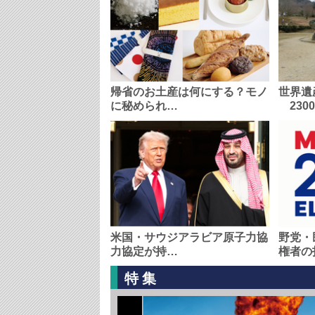
帰省のお土産は何にする？モノ
世界遺
に秘められ…
230
米国・サウジアラビア原子力協
野党・
力協定が持…
権者の
特集