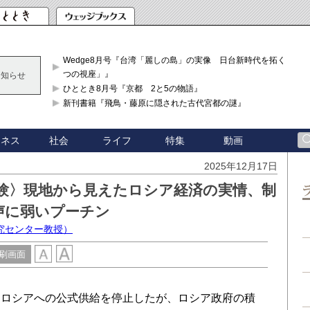
Wedge8月号『台湾「麗しの島」の実像 日台新時代を拓く「3
つの視座」』
お知らせ
ひととき8月号『京都 2と5の物語』
新刊書籍『飛鳥・藤原に隠された古代宮都の謎』
ジネス
社会
ライフ
特集
動画
2025年12月17日
験〉現地から見えたロシア経済の実情、制
声に弱いプーチン
究センター教授）
刷画面
ロシアへの公式供給を停止したが、ロシア政府の積