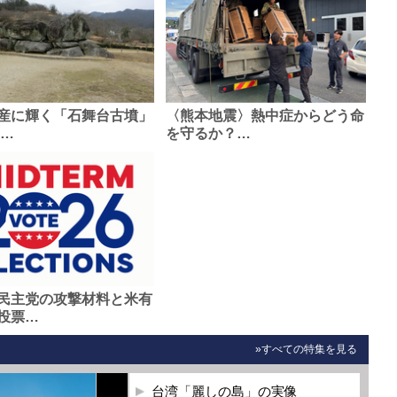
産に輝く「石舞台古墳」
〈熊本地震〉熱中症からどう命
0…
を守るか？…
民主党の攻撃材料と米有
投票…
»すべての特集を見る
台湾「麗しの島」の実像