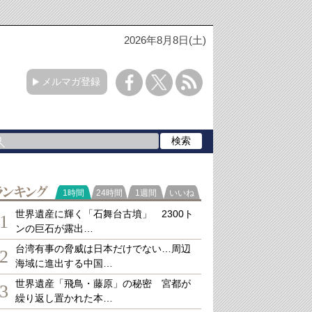
2026年8月8日(土)
メルマガ登録
ランキング
1時間
24時間
1週間
いいね
世界遺産に輝く「石舞台古墳」 2300ト
1
ンの巨石が露出…
台湾有事の脅威は日本だけでない…周辺
2
海域に進出する中国…
世界遺産「飛鳥・藤原」の秘密 宮都が
3
繰り返し置かれた本…