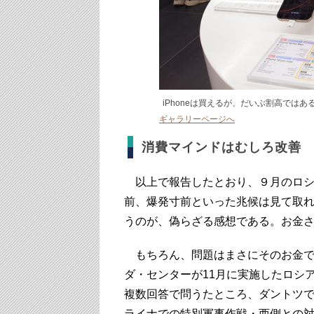
iPhoneは買えるが、だいぶ割高ではあ
ギャラリーページへ
消費マインドはむしろ改善
以上で報告したとおり、９月のロシ
前、爆発寸前といった兆候は見て取
うのが、偽らざる感想である。お金
もちろん、問題はまさにそのお金で
ダ・センターが11月に実施したロシ
複数回答で問うたところ、ダントツで
ライナでの特別軍事作戦・西側との対