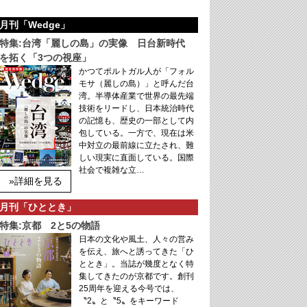
月刊「Wedge」
特集:台湾「麗しの島」の実像 日台新時代
を拓く「3つの視座」
かつてポルトガル人が「フォル
モサ（麗しの島）」と呼んだ台
湾。半導体産業で世界の最先端
技術をリードし、日本統治時代
の記憶も、歴史の一部として内
包している。一方で、現在は米
中対立の最前線に立たされ、難
しい現実に直面している。国際
社会で複雑な立…
»詳細を見る
月刊「ひととき」
特集:京都 2と5の物語
日本の文化や風土、人々の営み
を伝え、旅へと誘ってきた「ひ
ととき」。当誌が幾度となく特
集してきたのが京都です。創刊
25周年を迎える今号では、
〝2〟と〝5〟をキーワード