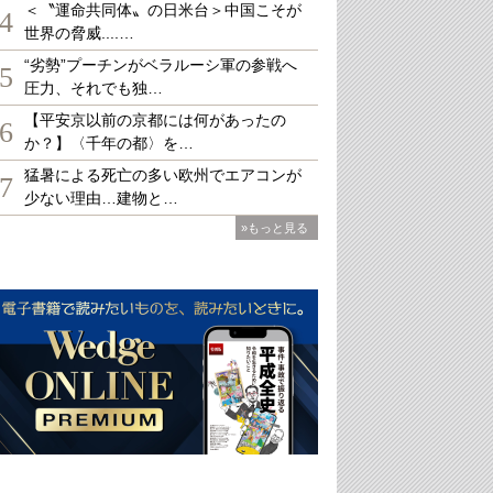
＜〝運命共同体〟の日米台＞中国こそが
4
世界の脅威....…
“劣勢”プーチンがベラルーシ軍の参戦へ
5
圧力、それでも独…
【平安京以前の京都には何があったの
6
か？】〈千年の都〉を…
猛暑による死亡の多い欧州でエアコンが
7
少ない理由…建物と…
»もっと見る