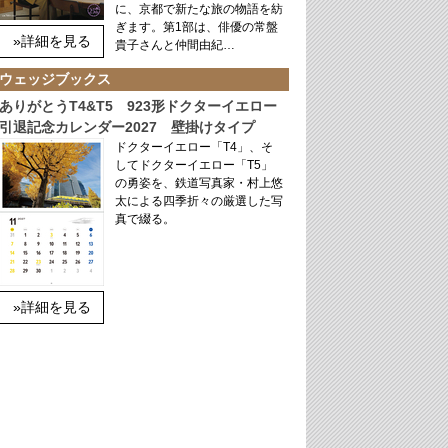
に、京都で新たな旅の物語を紡
ぎます。第1部は、俳優の常盤
»詳細を見る
貴子さんと仲間由紀…
ウェッジブックス
ありがとうT4&T5 923形ドクターイエロー
引退記念カレンダー2027 壁掛けタイプ
ドクターイエロー「T4」、そ
してドクターイエロー「T5」
の勇姿を、鉄道写真家・村上悠
太による四季折々の厳選した写
真で綴る。
»詳細を見る