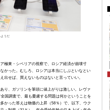
るようだ
ア極東・シベリアの視察で、ロシア経済が崩壊寸
れなかった。むしろ、ロシアは本当にしぶといなとい
さえ出せば、買えないものはないと言っていい。
あり、ガソリンを筆頭に値上がりは激しい。レヴァ
ア全国調査で、最も憂慮する問題は何かということを
多かった答えは物価の上昇（58％）で、以下、ウク
立・制裁（31％）、年金受給年齢の引き上げ・年金