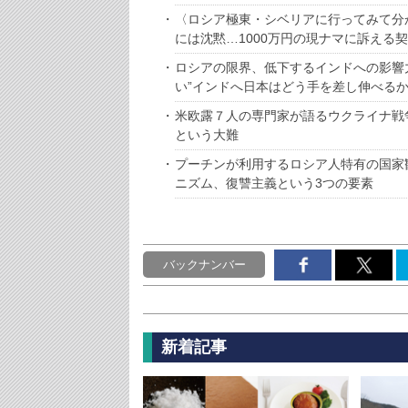
〈ロシア極東・シベリアに行ってみて分
には沈黙…1000万円の現ナマに訴える
ロシアの限界、低下するインドへの影響
い”インドへ日本はどう手を差し伸べる
米欧露７人の専門家が語るウクライナ戦
という大難
プーチンが利用するロシア人特有の国家
ニズム、復讐主義という3つの要素
バックナンバー
新着記事