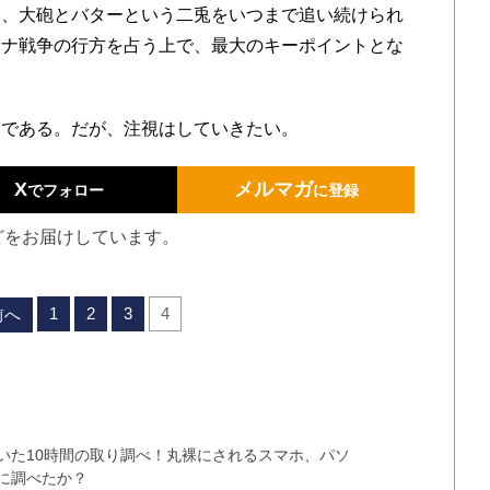
は、大砲とバターという二兎をいつまで追い続けられ
イナ戦争の行方を占う上で、最大のキーポイントとな
である。だが、注視はしていきたい。
X
メルマガ
でフォロー
に登録
どをお届けしています。
1
2
3
4
前へ
いた10時間の取り調べ！丸裸にされるスマホ、パソ
に調べたか？