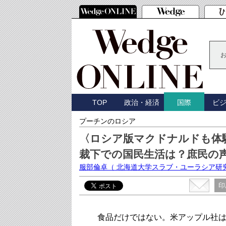
TOP
政治・経済
ビ
国際
プーチンのロシア
〈ロシア版マクドナルドも体
裁下での国民生活は？庶民の
服部倫卓
（ 北海道大学スラブ・ユーラシア研
印
食品だけではない。米アップル社は