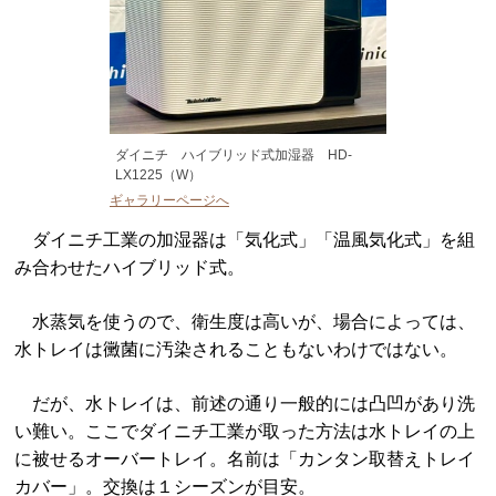
ダイニチ ハイブリッド式加湿器 HD-
LX1225（W）
ギャラリーページへ
ダイニチ工業の加湿器は「気化式」「温風気化式」
を組
み合わせたハイブリッド式。
水蒸気を使うので、衛生度は高いが、場合によっては、
水トレイは黴菌に汚染されることもないわけではない。
だが、水トレイは、前述の通り一般的には凸凹があり洗
い難い。ここでダイニチ工業が取った方法は水トレイの上
に被せるオーバートレイ。名前は「カンタン取替えトレイ
カバー」。交換は１シーズンが目安。