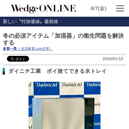
8/7(金)
新しい〝付加価値〟最前線
冬の必須アイテム「加湿器」の衛生問題を解決
する
多賀一晃
（ 生活家電.com主宰）
2026/01/10
ダイニチ工業 ポイ捨てできる水トレイ