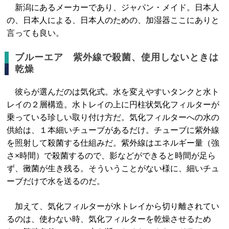
新潟にあるメーカーであり、ジャパン・メイド。日本人
の、日本人による、日本人のための、加湿器ここにありと
言っても良い。
ブルーエア 紫外線で殺菌、使用しないときは
乾燥
彼らが選んだのは気化式。水を変えやすいタンクと水ト
レイの２層構造。水トレイの上に円柱状気化フィルターが
乗っている珍しい取り付け方だ。気化フィルターへの水の
供給は、１本細いチューブがあるだけ。チューブに紫外線
を照射して殺菌する仕組みだ。紫外線はエネルギー量（強
さ×時間）で殺菌するので、影などができると時間が足ら
ず、黴菌が生き残る。そういうことがない様に、細いチュ
ーブだけで水を送るのだ。
加えて、気化フィルターが水トレイから切り離されてい
るのは、使わない時、気化フィルターを乾燥させるため