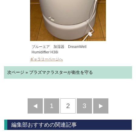
ブルーエア 加湿器 DreamWell
Humidiffier H38i
ギャラリーページへ
次ページ » プラズマクラスターが衛生を守る
前
1
2
3
次
へ
へ
編集部おすすめの関連記事