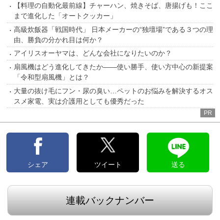
【料理の自動化最前線】チャーハン、焼きそば、唐揚げも！ここ
まで進化した「オートクッカー」
高級炊飯器「戦国時代」 日本メーカーの“独壇場”である３つの理
由、勝負の分かれ目は何か？
アイリスオーヤマは、どんな会社になりたいのか？
扇風機はどう進化してきたか――使い勝手、使い方中心の新提案
「令和型扇風機」とは？
大量の抜け毛にフン・尿の臭い…ペットのお悩みを解決するオス
スメ家電、実は介護用としても優秀だった
PR
シェア
ツイート
送る
連載バックナンバー