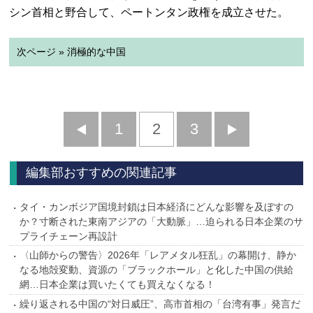
シン首相と野合して、ペートンタン政権を成立させた。
次ページ » 消極的な中国
前
1
2
3
次
へ
へ
編集部おすすめの関連記事
タイ・カンボジア国境封鎖は日本経済にどんな影響を及ぼすの
か？寸断された東南アジアの「大動脈」…迫られる日本企業のサ
プライチェーン再設計
〈山師からの警告〉2026年「レアメタル狂乱」の幕開け、静か
なる地殻変動、資源の「ブラックホール」と化した中国の供給
網…日本企業は買いたくても買えなくなる！
繰り返される中国の“対日威圧”、高市首相の「台湾有事」発言だ