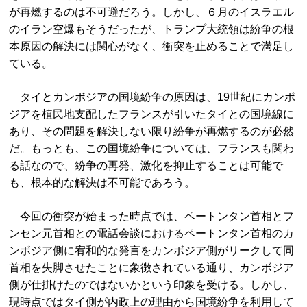
が再燃するのは不可避だろう。しかし、６月のイスラエル
のイラン空爆もそうだったが、トランプ大統領は紛争の根
本原因の解決には関心がなく、衝突を止めることで満足し
ている。
タイとカンボジアの国境紛争の原因は、19世紀にカンボ
ジアを植民地支配したフランスが引いたタイとの国境線に
あり、その問題を解決しない限り紛争が再燃するのが必然
だ。もっとも、この国境紛争については、フランスも関わ
る話なので、紛争の再発、激化を抑止することは可能で
も、根本的な解決は不可能であろう。
今回の衝突が始まった時点では、ペートンタン首相とフ
ンセン元首相との電話会談におけるペートンタン首相のカ
ンボジア側に宥和的な発言をカンボジア側がリークして同
首相を失脚させたことに象徴されている通り、カンボジア
側が仕掛けたのではないかという印象を受ける。しかし、
現時点ではタイ側が内政上の理由から国境紛争を利用して