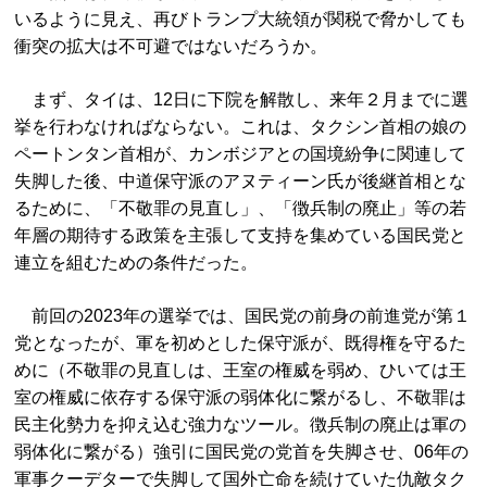
いるように見え、再びトランプ大統領が関税で脅かしても
衝突の拡大は不可避ではないだろうか。
まず、タイは、12日に下院を解散し、来年２月までに選
挙を行わなければならない。これは、タクシン首相の娘の
ペートンタン首相が、カンボジアとの国境紛争に関連して
失脚した後、中道保守派のアヌティーン氏が後継首相とな
るために、「不敬罪の見直し」、「徴兵制の廃止」等の若
年層の期待する政策を主張して支持を集めている国民党と
連立を組むための条件だった。
前回の2023年の選挙では、国民党の前身の前進党が第１
党となったが、軍を初めとした保守派が、既得権を守るた
めに（不敬罪の見直しは、王室の権威を弱め、ひいては王
室の権威に依存する保守派の弱体化に繋がるし、不敬罪は
民主化勢力を抑え込む強力なツール。徴兵制の廃止は軍の
弱体化に繋がる）強引に国民党の党首を失脚させ、06年の
軍事クーデターで失脚して国外亡命を続けていた仇敵タク