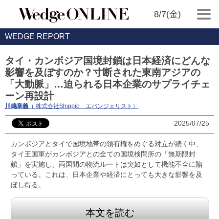
8/7(金)
WEDGE REPORT
タイ・カンボジア国境封鎖は日本経済にどんな
影響を及ぼすのか？寸断された東南アジアの
「大動脈」…迫られる日本企業のサプライチェ
ーン再設計
川嶋章義
（ 株式会社Shippio エバンジェリスト）
2025/07/25
カンボジアとタイで国境地帯の領有権をめぐる対立が続く中、
タイ王国軍がカンボジアとの全ての国境検問所の「無期限封
鎖」を実施し、両国間の物流ルートは突如として機能不全に陥
っている。これは、日本企業や経済にとっても大きな影響を及
ぼし得る。
本文を読む