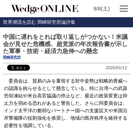
8/8(土)
世界潮流を読む 岡崎研究所論評集
中国に遅れをとれば取り返しがつかない！米議
会が見せた危機感、超党派の年次報告書が示し
た軍事・技術・経済力急伸への懸念
岡崎研究所
2026/01/12
委員会は、貿易のみを重視する対中姿勢は戦略的脅威へ
の認識を鈍らせるとして懸念している。特に台湾への武器
売却凍結や米台高官協議の停止など、最近の政策変更は抑
止力を弱める恐れがあると警告した。さらに同委員会は、
インド太平洋の脆弱なパートナー国への支援拡大や米国沿
岸警備隊の役割強化を推奨し、地域の既存秩序を維持する
必要性を強調している。