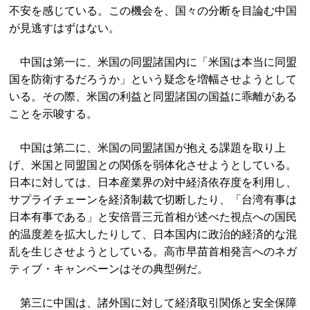
不安を感じている。この機会を、国々の分断を目論む中国
が見逃すはずはない。
中国は第一に、米国の同盟諸国内に「米国は本当に同盟
国を防衛するだろうか」という疑念を増幅させようとして
いる。その際、米国の利益と同盟諸国の国益に乖離がある
ことを示唆する。
中国は第二に、米国の同盟諸国が抱える課題を取り上
げ、米国と同盟国との関係を弱体化させようとしている。
日本に対しては、日本産業界の対中経済依存度を利用し、
サプライチェーンを経済制裁で切断したり、「台湾有事は
日本有事である」と安倍晋三元首相が述べた視点への国民
的温度差を拡大したりして、日本国内に政治的経済的な混
乱を生じさせようとしている。高市早苗首相発言へのネガ
ティブ・キャンペーンはその典型例だ。
第三に中国は、諸外国に対して経済取引関係と安全保障