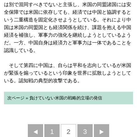
は別で混同すべきでないと主張し、米国の同盟諸国には安
全保障では米国に依存しても、経済では中国と協調すると
いう二重構造を固定化させようとしている。それにより中
国は米国の同盟国とも経済関係を続け、課題を抱える中国
経済を補強し、軍事力の強化を継続しようとしているよう
だ。一方、中国自身は経済力と軍事力は一体であることを
認識している。
そして第四に中国は、自らは平和を志向しているが米国
が緊張を煽っているという印象を世界に拡散しようとして
いる。認知戦の典型的攻撃である。
次ページ » 負けていない米国の戦略的立場の発信
前
1
2
3
次