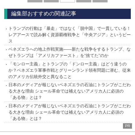
へ
へ
編集部おすすめの関連記事
トランプの行動は「暴走」ではなく「脱中国」で一貫している！
レアアースで読み解く資源覇権戦争と「中央アジア」というピー
ス
ベネズエラへの地上作戦実施――新たな戦争をするトランプ、な
ぜトランプは「アメリカファースト」を“捨てた”のか
「モンロー主義」とトランプの「ドンロー主義」はどう違うの
か？ベネズエラ軍事作戦とグリーンランド領有問題に潜む、従来
のアメリカ伝統外交と異なること
日本のメディアが報じないベネズエラの石油にトランプがこだわ
る大きな理由 シェール革命では補えないアメリカ人に必須の
「ある物」とは？
日本のメディアが報じないベネズエラの石油にトランプがこだわ
る大きな理由 シェール革命では補えないアメリカ人に必須の
「ある物」とは？
PR