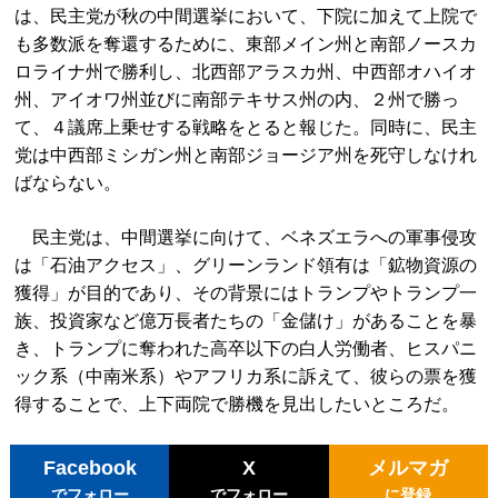
は、民主党が秋の中間選挙において、下院に加えて上院で
も多数派を奪還するために、東部メイン州と南部ノースカ
ロライナ州で勝利し、北西部アラスカ州、中西部オハイオ
州、アイオワ州並びに南部テキサス州の内、２州で勝っ
て、４議席上乗せする戦略をとると報じた。同時に、民主
党は中西部ミシガン州と南部ジョージア州を死守しなけれ
ばならない。
民主党は、中間選挙に向けて、ベネズエラへの軍事侵攻
は「石油アクセス」、グリーンランド領有は「鉱物資源の
獲得」が目的であり、その背景にはトランプやトランプ一
族、投資家など億万長者たちの「金儲け」があることを暴
き、トランプに奪われた高卒以下の白人労働者、ヒスパニ
ック系（中南米系）やアフリカ系に訴えて、彼らの票を獲
得することで、上下両院で勝機を見出したいところだ。
Facebook
X
メルマガ
でフォロー
でフォロー
に登録