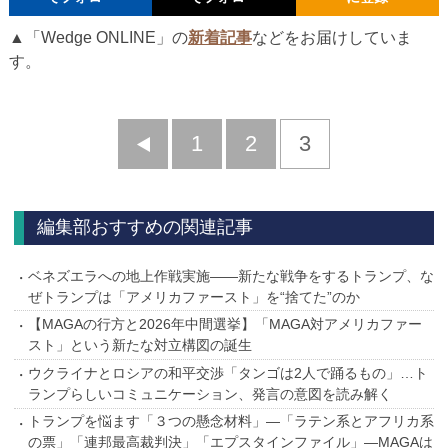
▲「Wedge ONLINE」の
新着記事
などをお届けしていま
す。
前
1
2
3
へ
編集部おすすめの関連記事
ベネズエラへの地上作戦実施――新たな戦争をするトランプ、な
ぜトランプは「アメリカファースト」を“捨てた”のか
【MAGAの行方と2026年中間選挙】「MAGA対アメリカファー
スト」という新たな対立構図の誕生
ウクライナとロシアの和平交渉「タンゴは2人で踊るもの」…ト
ランプらしいコミュニケーション、発言の意図を読み解く
トランプを悩ます「３つの懸念材料」―「ラテン系とアフリカ系
の票」「連邦最高裁判決」「エプスタインファイル」―MAGAは