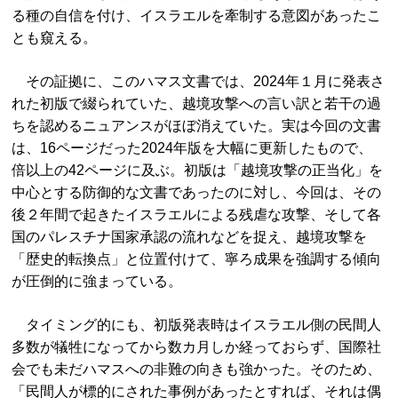
る種の自信を付け、イスラエルを牽制する意図があったこ
とも窺える。
その証拠に、このハマス文書では、2024年１月に発表さ
れた初版で綴られていた、越境攻撃への言い訳と若干の過
ちを認めるニュアンスがほぼ消えていた。実は今回の文書
は、16ページだった2024年版を大幅に更新したもので、
倍以上の42ページに及ぶ。初版は「越境攻撃の正当化」を
中心とする防御的な文書であったのに対し、今回は、その
後２年間で起きたイスラエルによる残虐な攻撃、そして各
国のパレスチナ国家承認の流れなどを捉え、越境攻撃を
「歴史的転換点」と位置付けて、寧ろ成果を強調する傾向
が圧倒的に強まっている。
タイミング的にも、初版発表時はイスラエル側の民間人
多数が犠牲になってから数カ月しか経っておらず、国際社
会でも未だハマスへの非難の向きも強かった。そのため、
「民間人が標的にされた事例があったとすれば、それは偶