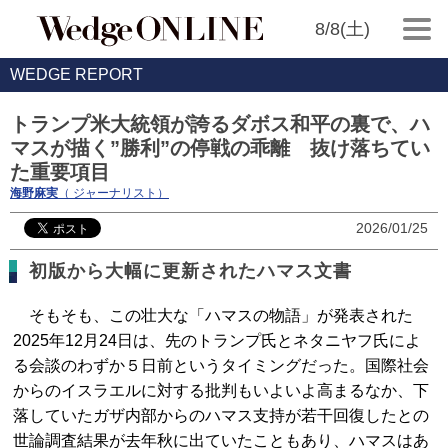
8/8(土)
WEDGE REPORT
トランプ米大統領が誇るダボス和平の裏で、ハ
マスが描く”勝利”の停戦の乖離 抜け落ちてい
た重要項目
海野麻実
（ ジャーナリスト）
2026/01/25
初版から大幅に更新されたハマス文書
そもそも、この壮大な「ハマスの物語」が発表された
2025年12月24日は、先のトランプ氏とネタニヤフ氏によ
る会談のわずか５日前というタイミングだった。国際社会
からのイスラエルに対する批判もいよいよ高まるなか、下
落していたガザ内部からのハマス支持が若干回復したとの
世論調査結果が去年秋に出ていたこともあり、ハマスはあ