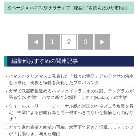
次ページ » ハマスの”ナラティブ（物語）”を読んだガザ市民は
前
1
2
3
次
へ
へ
編集部おすすめの関連記事
ハマスがクリスマスに発表した「我々の物語」アルアクサの洪水
を正当化 殉教と犠牲を美化したプロパガンダ
ガザで武器収集進めるハマスとイスラエルの失態、テレグラムが
語る“治安作戦” ハマス新治安部隊「ラダア(Radaa)」の実態
ウォールストリート・ジャーナル紙が米国のベネズエラ攻撃を肯
定、中露による侵略行為と同一視すべきでないと指摘したのはな
ぜ？
ガザで進む粛清と統治の再編、水面下で起きた混乱……トランプ
が「お墨付き」与えた理由