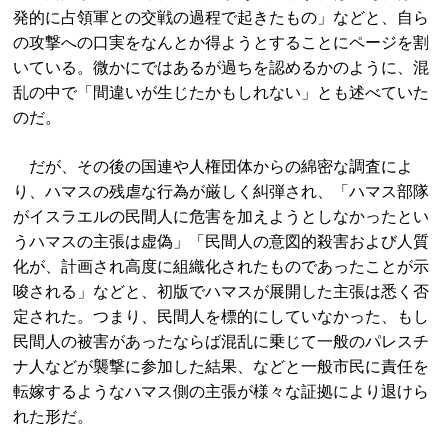
発的に占領軍との交戦の過程で起きたもの」などと、自ら
の攻撃への口実をなんとか得ようとすることにページを割
いている。微かにではあるが過ちを認めるかのように、混
乱の中で「間違いが生じたかもしれない」とも述べていた
のだ。
だが、その後の国連や人権団体からの綿密な調査によ
り、ハマスの残虐な行為が厳しく糾弾され、「ハマス部隊
がイスラエルの民間人に危害を加えようとしなかったとい
うハマスの主張は虚偽」「民間人の意図的殺害および人質
化が、計画され高度に組織化されたものであったことが示
唆される」などと、初版でハマスが展開した主張は悉く否
定された。つまり、民間人を標的にしていなかった、もし
民間人の被害があったならば混乱に乗じて一般のパレスチ
ナ人などが襲撃に参加した結果、などと一般市民に責任を
転嫁するようなハマス側の主張が様々な証拠により退けら
れた形だ。