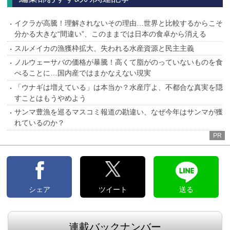
イクラが高騰！理解されないその理由…世界と比較するからこそ
分かる大きな“間違い”、このままでは日本の食卓から消える
スルメイカの漁獲枠拡大、失われる水産資源と民主主義
ノルウェーサバの価格が暴騰！高くて脂がのっていないものを食
べることに…国内産ではまかなえない現実
「ウナギは増えている」は本当か？水産庁よ、不都合な真実を隠
すことはもうやめよう
サンマ豊漁を巡るマスコミ報道の勘違い、なぜ今年はサンマが獲
れているのか？
PR
シェア
ツイート
送る
連載バックナンバー