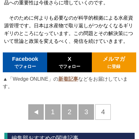
品への重要性は今後さらに増していくのです。
そのために何よりも必要なのが科学的根拠による水産資
源管理です。日本は水産物で取り返しがつかなくなるギリ
ギリのところになっています。この問題とその解決策につ
いて世論と政策を変えるべく、発信を続けていきます。
Facebook
X
メルマガ
でフォロー
でフォロー
に登録
▲「Wedge ONLINE」の
新着記事
などをお届けしていま
す。
前
1
2
3
4
へ
編集部おすすめの関連記事