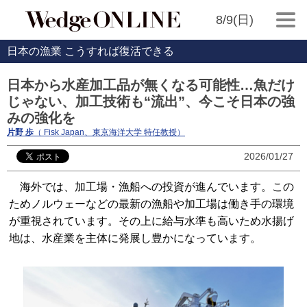
8/9(日)
日本の漁業 こうすれば復活できる
日本から水産加工品が無くなる可能性…魚だけ
じゃない、加工技術も“流出”、今こそ日本の強
みの強化を
片野 歩
（ Fisk Japan、東京海洋大学 特任教授）
2026/01/27
海外では、加工場・漁船への投資が進んでいます。この
ためノルウェーなどの最新の漁船や加工場は働き手の環境
が重視されています。その上に給与水準も高いため水揚げ
地は、水産業を主体に発展し豊かになっています。