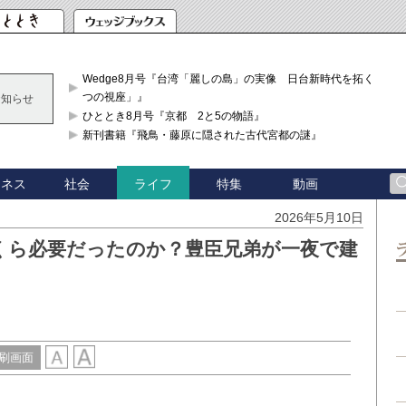
Wedge8月号『台湾「麗しの島」の実像 日台新時代を拓く「3
つの視座」』
お知らせ
ひととき8月号『京都 2と5の物語』
新刊書籍『飛鳥・藤原に隠された古代宮都の謎』
ジネス
社会
特集
動画
ライフ
2026年5月10日
くら必要だったのか？豊臣兄弟が一夜で建
刷画面