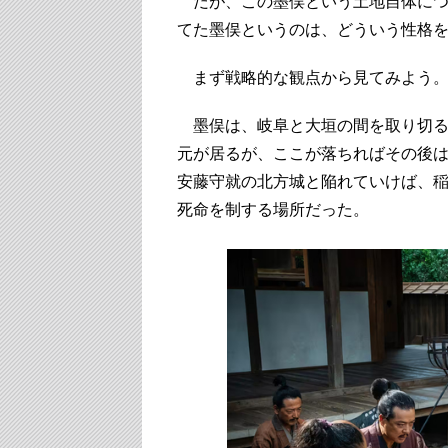
だが、この墨俣という土地自体につ
てた墨俣というのは、どういう性格
まず戦略的な観点から見てみよう
墨俣は、岐阜と大垣の間を取り切る
元が居るが、ここが落ちればその後
安藤守就の北方城と陥れていけば、
死命を制する場所だった。