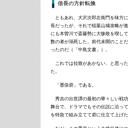
信長の方針転換
ともあれ、大沢次郎左衛門を味方に
長だったが、それで稲葉山城攻略が進
にも木曽川で斎藤勢に大惨敗を喫し
数の者が溺死した。前代未聞のこと
ったのだ（「中島文書」）。
これでは拉致があかない、と思った
た。
「墨俣砦」である。
秀吉の出世譚の最初の華々しい戦功
舞台で、ドラマでもその伝説に沿っ
を特急で組み立てて砦に仕立て上げ