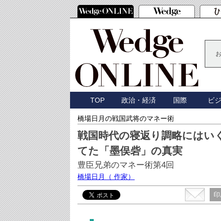
TOP
政治・経済
国際
ビ
橋場日月の戦国武将のマネー術
戦国時代の寝返り調略にはい
てた「墨俣砦」の真実
豊臣兄弟のマネー術第4回
橋場日月
（ 作家）
印