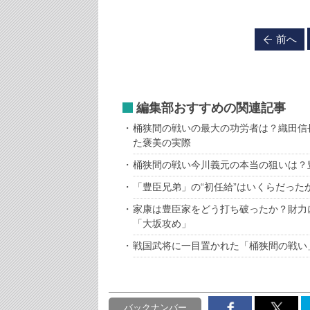
前へ
編集部おすすめの関連記事
桶狭間の戦いの最大の功労者は？織田信
た褒美の実際
桶狭間の戦い今川義元の本当の狙いは？
「豊臣兄弟」の“初任給”はいくらだった
家康は豊臣家をどう打ち破ったか？財力
「大坂攻め」
戦国武将に一目置かれた「桶狭間の戦い
バックナンバー