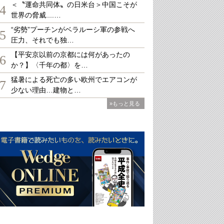
＜〝運命共同体〟の日米台＞中国こそが
4
世界の脅威....…
“劣勢”プーチンがベラルーシ軍の参戦へ
5
圧力、それでも独…
【平安京以前の京都には何があったの
6
か？】〈千年の都〉を…
猛暑による死亡の多い欧州でエアコンが
7
少ない理由…建物と…
»もっと見る