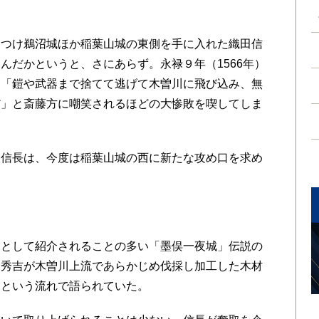
つけ鵜沼城ほか稲葉山城の東側を手に入れた織田信
んだかというと、さにあらず。永禄９年（1566年）
て「鎧や武器まで捨てて逃げて木曽川に飛び込み、無
だ」と斎藤方に嘲笑されるほどの大惨敗を喫してしま
信長は、今度は稲葉山城の西に新たな攻め口を求め
として紹介されることの多い「墨俣一夜城」伝説の
て秀吉が木曽川上流であらかじめ伐採し加工した木材
たという流れで語られていた。