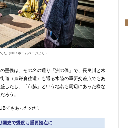
てた（NHKホームページより）
の墨俣は、その名の通り「洲の俣」で、長良川と木
倉街道（京鎌倉往還）も通る水陸の重要交差点でもあ
繁盛したし、「市脇」という地名も周辺にあった様な
のだろう。
UBでもあったのだ。
 戦国史で幾度も重要拠点に