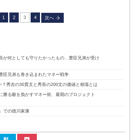
1
2
3
4
次へ
長が何としても守りたかったもの…豊臣兄弟が受け
豊臣兄弟も巻き込まれたマネー戦争
か？秀吉の30貫文と秀長の200文の価値と相場とは
に勝る敵を負かすマネー術、最期のプロジェクト
」での徳川家康