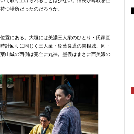
いて取り上げられることは少ない。信長が奪取を企
を持つ場所だったのだろうか。
。
位置にある。大垣には美濃三人衆のひとり・氏家直
は時計回りに同じく三人衆・稲葉良通の曽根城、同・
稲葉山城の西側は完全に丸裸。墨俣はまさに西美濃の