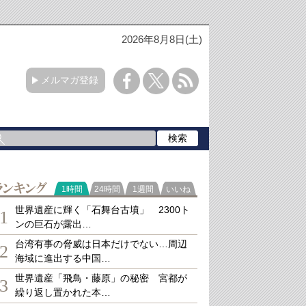
2026年8月8日(土)
メルマガ登録
ランキング
1時間
24時間
1週間
いいね
世界遺産に輝く「石舞台古墳」 2300ト
1
ンの巨石が露出…
台湾有事の脅威は日本だけでない…周辺
2
海域に進出する中国…
世界遺産「飛鳥・藤原」の秘密 宮都が
3
繰り返し置かれた本…