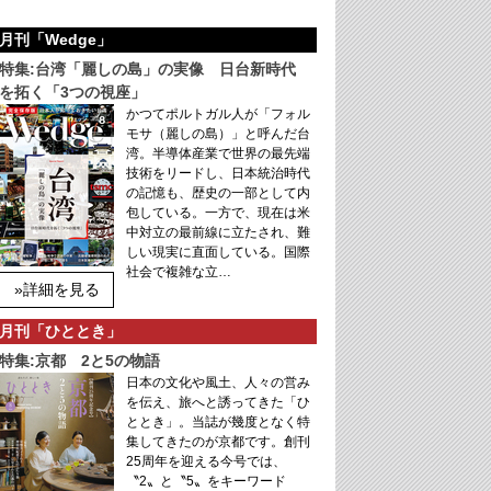
月刊「Wedge」
特集:台湾「麗しの島」の実像 日台新時代
を拓く「3つの視座」
かつてポルトガル人が「フォル
モサ（麗しの島）」と呼んだ台
湾。半導体産業で世界の最先端
技術をリードし、日本統治時代
の記憶も、歴史の一部として内
包している。一方で、現在は米
中対立の最前線に立たされ、難
しい現実に直面している。国際
社会で複雑な立…
»詳細を見る
月刊「ひととき」
特集:京都 2と5の物語
日本の文化や風土、人々の営み
を伝え、旅へと誘ってきた「ひ
ととき」。当誌が幾度となく特
集してきたのが京都です。創刊
25周年を迎える今号では、
〝2〟と〝5〟をキーワード