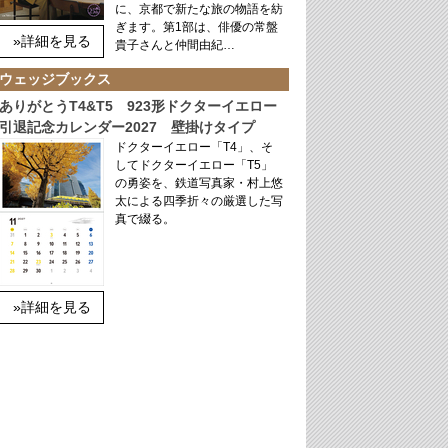
に、京都で新たな旅の物語を紡
ぎます。第1部は、俳優の常盤
»詳細を見る
貴子さんと仲間由紀…
ウェッジブックス
ありがとうT4&T5 923形ドクターイエロー
引退記念カレンダー2027 壁掛けタイプ
ドクターイエロー「T4」、そ
してドクターイエロー「T5」
の勇姿を、鉄道写真家・村上悠
太による四季折々の厳選した写
真で綴る。
»詳細を見る