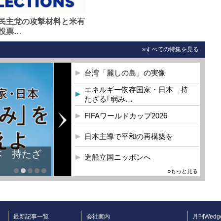
民主党の攻撃材料と米有
投票…
»すべての特集を見る
台湾「麗しの島」の実像
エネルギー依存国家・日本 持
たざる｢弱み…
FIFAワールドカップ2026
日本主導で平和の再構築を
本 持たざ
造船立国ニッポンへ
»もっと見る
最新記事一覧
会社案内
月刊Wedg