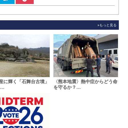
»もっと見る
産に輝く「石舞台古墳」
〈熊本地震〉熱中症からどう命
0…
を守るか？…