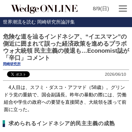
8/9(日)
世界潮流を読む 岡崎研究所論評集
危険な道を辿るインドネシア、“イエスマン”の
側近に囲まれて誤った経済政策を進めるプラボ
ウォ大統領 民主主義の後退も…Economist誌が
「辛口」コメント
岡崎研究所
2026/06/10
4人目は、スフミ・ダスコ・アフマド（58歳）。グリン
ドラ党の重鎮で、国会副議長。昨年の暴動の際には、労働
組合や学生の政府への要望を直接聞き、大統領を護って前
面に立った。
求められるインドネシア的民主主義の成熟