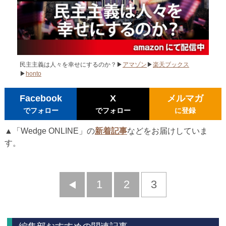
民主主義は人々を幸せにするのか？▶
アマゾン
▶
楽天ブックス
▶
honto
Facebook
X
メルマガ
でフォロー
でフォロー
に登録
▲「Wedge ONLINE」の
新着記事
などをお届けしていま
す。
前
1
2
3
へ