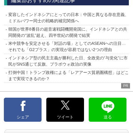
編集部おすすめの関連記事
変容したインドネシアにとっての日本：中国と異なる存在意義、
ミドルパワー同士の戦略的補完関係へ
韓国が世界8番目の超音速戦闘機開発国に、インドネシアとの共
同開発の“波乱”超え、四半世紀の開発で結実
米中競争を安定させる「対話の場」としてのASEANへの注目…
それでも「G2プラス」の実現が容易ではない2つの理由
インドネシア型の民主主義が勝利した日、全政党の“与党化”に市
民がSNS通じて反旗、プラボウォ政治の実像
打倒中国！トランプ政権による「レアアース貿易圏構想」はどこ
まで実現できるのか？
PR
シェア
ツイート
送る