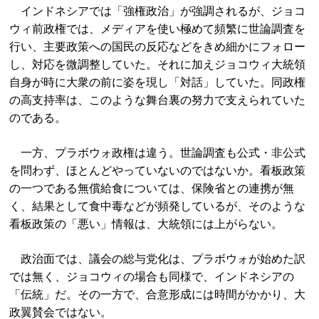
インドネシアでは「強権政治」が強調されるが、ジョコ
ウィ前政権では、メディアを使い極めて頻繁に世論調査を
行い、主要政策への国民の反応などをきめ細かにフォロー
し、対応を微調整していた。それに加えジョコウィ大統領
自身が時に大衆の前に姿を現し「対話」していた。同政権
の高支持率は、このような舞台裏の努力で支えられていた
のである。
一方、プラボウォ政権は違う。世論調査も公式・非公式
を問わず、ほとんどやっていないのではないか。看板政策
の一つである無償給食については、保険省との連携が無
く、結果として食中毒などが頻発しているが、そのような
看板政策の「悪い」情報は、大統領には上がらない。
政治面では、議会の総与党化は、プラボウォが始めた訳
では無く、ジョコウィの場合も同様で、インドネシアの
「伝統」だ。その一方で、合意形成には時間がかかり、大
政翼賛会ではない。