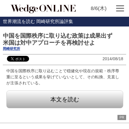
8/6(木)
世界潮流を読む 岡崎研究所論評集
中国を国際秩序に取り込む政策は成果出ず
米国は対中アプローチを再検討せよ
岡崎研究所
2014/08/18
中国を国際秩序に取り込むことで穏健化や現在の規範・秩序尊
重に至るという成果を挙げていないとして、その転換、見直し
が主張されている。
本文を読む
PR