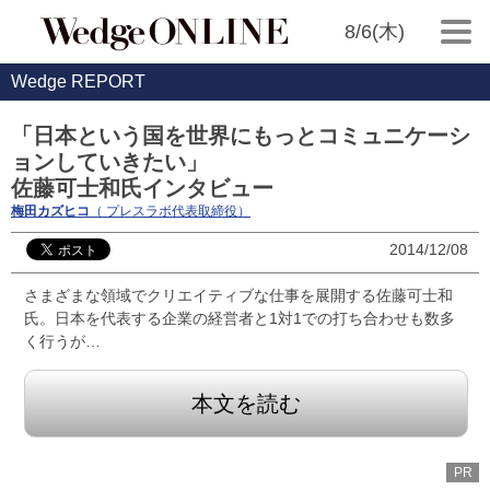
8/6(木)
Wedge REPORT
「日本という国を世界にもっとコミュニケーシ
ョンしていきたい」
佐藤可士和氏インタビュー
梅田カズヒコ
（ プレスラボ代表取締役）
2014/12/08
さまざまな領域でクリエイティブな仕事を展開する佐藤可士和
氏。日本を代表する企業の経営者と1対1での打ち合わせも数多
く行うが…
本文を読む
PR