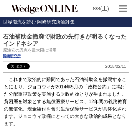
8/8(土)
世界潮流を読む 岡崎研究所論評集
石油補助金撤廃で財政の先行きが明るくなった
インドネシア
原油安の恩恵を最大限に活用
岡崎研究所
2015/02/11
これまで政治的に難問であった石油補助金を撤廃するこ
とにより、ジョコウィが2014年5月の「政権公約」に掲げ
た分配重視政策を実施する財政的ゆとりが生まれました。
貧困層を対象とする無償医療サービス、12年間の義務教育
の無償化、現金給付を含む生活保障サービスが具体化され
ます。ジョコウィ政権にとっての大きな政治的成果となり
ます。