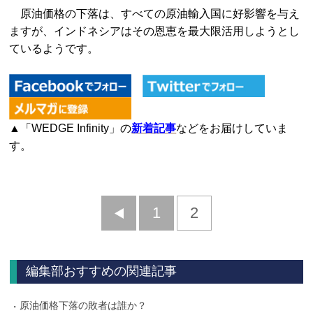
原油価格の下落は、すべての原油輸入国に好影響を与え
ますが、インドネシアはその恩恵を最大限活用しようとし
ているようです。
▲「WEDGE Infinity」の
新着記事
などをお届けしていま
す。
前
1
2
へ
編集部おすすめの関連記事
原油価格下落の敗者は誰か？