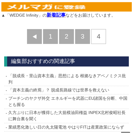
新着記事
▲「WEDGE Infinity」の
などをお届けしています。
前
1
2
3
4
へ
編集部おすすめの関連記事
「脱成長・里山資本主義」思想による 根拠なきアベノミクス批
判
「資本主義の終焉」？ 脱成長路線では世界を救えない
プーチンのヤクザ外交 エネルギーを武器にEU諸国を分断、中国
とも握る
久方ぶりに日本が獲得した大規模油田権益 INPEX北村俊昭社長
に舞台裏を聞く
業績悪化激しい日の丸太陽電池 やはりFITは産業政策にならず