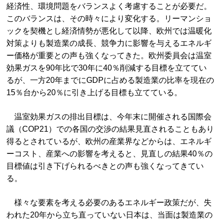
経済性、環境問題をバランスよく考慮することが必要だ。
このバランスは、その時々により変化する。リーマンショ
ックを契機とし経済情勢が悪化して以降、欧州では温暖化
対策よりも製造業の成長、競争力に影響を与えるエネルギ
ー価格が重要との声も強くなってきた。欧州委員会は温室
効果ガスを90年比で30年に40％削減する目標を立ててい
るが、一方20年までにGDPに占める製造業の比率を現在の
15％台から20％に引き上げる目標も立てている。
温室効果ガスの排出目標は、今年末に開催される国際会
議（COP21）での各国の交渉の結果見直されることもあり
得るとされているが、欧州の産業界などからは、エネルギ
ーコスト、産業への影響を考えると、見直しの結果40％の
目標値は引き下げられるべきとの声も強くなってきてい
る。
様々な要素を考える必要のあるエネルギー政策だが、失
われた20年から立ち直っていない日本は、当面は製造業の