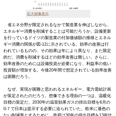
拡大画像表示
省エネ分野が限定されるなかで製造業を伸ばしながら、
エネルギー消費を削減することは可能だろうか。設備更新
を行っているドイツの製造業の付加価値額の推移とエネル
ギー消費の関係が図-12に示されている。効率の改善は行
われているものの、その効果は年により異なり、また限定
的だ。消費を削減するほどの効率改善は難しい。さらに、
効率改善のためには設備投資が必要になり、利益率の低い
投資額が増加する。今後20年間で想定されている効率改善
は困難だろう。
なぜ、実現が困難と思われるエネルギー、電力需給計画
が策定されたのだろう。想像できる理由の一つは、温暖化
目標の策定だ。2030年の温室効果ガスの排出目標を6月の
G７で日本は提示する必要に迫られていた。欧米に遜色の
ない削減率とするために、政府は30年の排出目標を13年比