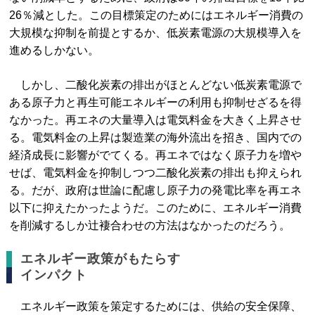
26％減とした。この目標策定のためにはエネルギー消費の
大規模な抑制を前提とするか、低炭素電源の大規模導入を
進めるしかない。
しかし、二酸化炭素の排出がほとんどない低炭素電源で
ある原子力と再生可能エネルギーの利用も抑制せざるを得
なかった。再エネの大量導入は電気料金を大きく上昇させ
る。電気料金の上昇は製造業の海外流出を招き、国内での
経済成長に影響がでてくる。再エネではなく原子力を増や
せば、電気料金を抑制しつつ二酸化炭素の排出も抑えられ
る。だが、政府は世論に配慮し原子力の発電比率を再エネ
以下に抑えたかったようだ。このために、エネルギー消費
を削減するしか辻褄合わせの方法はなかったのだろう。
エネルギー政策がもたらす
インパクト
エネルギー政策を策定するためには、供給の安全保障、