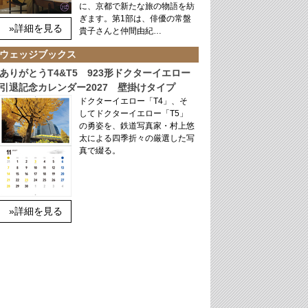
に、京都で新たな旅の物語を紡
ぎます。第1部は、俳優の常盤
»詳細を見る
貴子さんと仲間由紀…
ウェッジブックス
ありがとうT4&T5 923形ドクターイエロー
引退記念カレンダー2027 壁掛けタイプ
ドクターイエロー「T4」、そ
してドクターイエロー「T5」
の勇姿を、鉄道写真家・村上悠
太による四季折々の厳選した写
真で綴る。
»詳細を見る