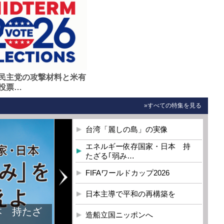
民主党の攻撃材料と米有
投票…
»すべての特集を見る
台湾「麗しの島」の実像
エネルギー依存国家・日本 持
たざる｢弱み…
FIFAワールドカップ2026
日本主導で平和の再構築を
造船立国ニッポンへ