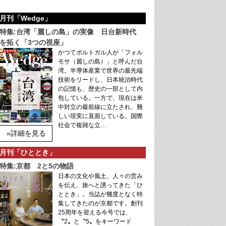
月刊「Wedge」
特集:台湾「麗しの島」の実像 日台新時代
を拓く「3つの視座」
かつてポルトガル人が「フォル
モサ（麗しの島）」と呼んだ台
湾。半導体産業で世界の最先端
技術をリードし、日本統治時代
の記憶も、歴史の一部として内
包している。一方で、現在は米
中対立の最前線に立たされ、難
しい現実に直面している。国際
社会で複雑な立…
»詳細を見る
月刊「ひととき」
特集:京都 2と5の物語
日本の文化や風土、人々の営み
を伝え、旅へと誘ってきた「ひ
ととき」。当誌が幾度となく特
集してきたのが京都です。創刊
25周年を迎える今号では、
〝2〟と〝5〟をキーワード