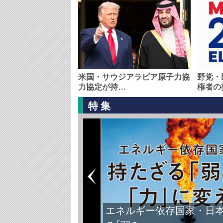
米国・サウジアラビア原子力協
野党・
力協定が持…
権者の
特集
FIFAワールドカップ2026