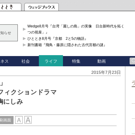
Wedge8月号『台湾「麗しの島」の実像 日台新時代を拓く「3
つの視座」』
お知らせ
ひととき8月号『京都 2と5の物語』
新刊書籍『飛鳥・藤原に隠された古代宮都の謎』
ジネス
社会
特集
動画
ライフ
2015年7月23日
」
ンフィクションドラマ
胸にしみ
刷画面