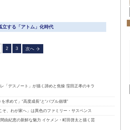
 孤立する「アトム」化時代
2
3
次へ
テレ「デスノート」が描く諦めと焦燥 窪田正孝のキラ
さを求めて」“高度成長”と“バブル崩壊”
うこそ、わが家へ」は異色のファミリー・サスペンス
仲間由紀恵の新鮮な魅力 イケメン・町田啓太と描く芸