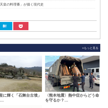
「天皇の料理番」が描く現代史
»もっと見る
産に輝く「石舞台古墳」
〈熊本地震〉熱中症からどう命
0…
を守るか？…