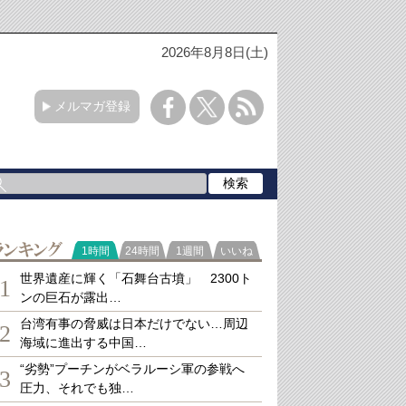
2026年8月8日(土)
メルマガ登録
ランキング
1時間
24時間
1週間
いいね
世界遺産に輝く「石舞台古墳」 2300ト
1
ンの巨石が露出…
台湾有事の脅威は日本だけでない…周辺
2
海域に進出する中国…
“劣勢”プーチンがベラルーシ軍の参戦へ
3
圧力、それでも独…