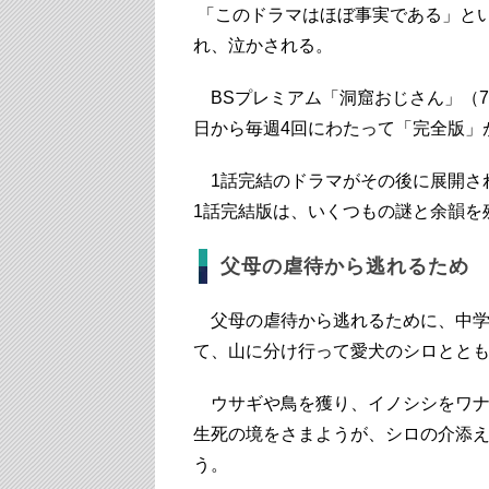
「このドラマはほぼ事実である」と
れ、泣かされる。
BSプレミアム「洞窟おじさん」（7月
日から毎週4回にわたって「完全版」
1話完結のドラマがその後に展開さ
1話完結版は、いくつもの謎と余韻を
父母の虐待から逃れるため
父母の虐待から逃れるために、中学1
て、山に分け行って愛犬のシロとと
ウサギや鳥を獲り、イノシシをワナ
生死の境をさまようが、シロの介添
う。