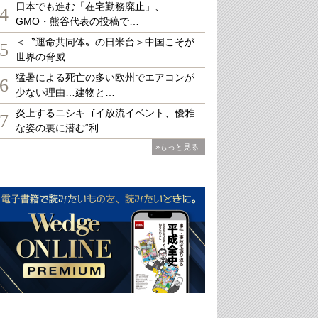
日本でも進む「在宅勤務廃止」、
4
GMO・熊谷代表の投稿で…
＜〝運命共同体〟の日米台＞中国こそが
5
世界の脅威....…
猛暑による死亡の多い欧州でエアコンが
6
少ない理由…建物と…
炎上するニシキゴイ放流イベント、優雅
7
な姿の裏に潜む“利…
»もっと見る