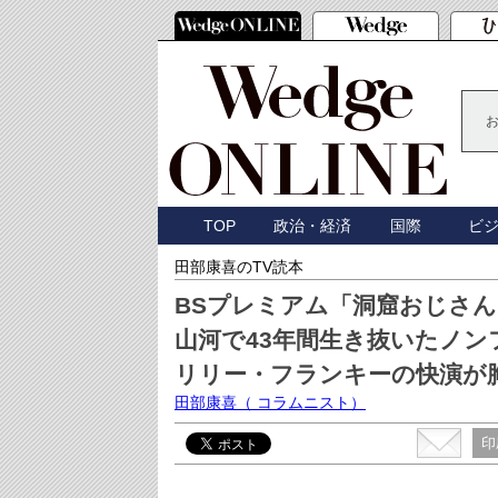
TOP
政治・経済
国際
ビ
田部康喜のTV読本
BSプレミアム「洞窟おじさん
山河で43年間生き抜いたノ
リリー・フランキーの快演が
田部康喜
（ コラムニスト）
印