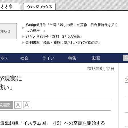
Wedge8月号『台湾「麗しの島」の実像 日台新時代を拓く「3
つの視座」』
お知らせ
ひととき8月号『京都 2と5の物語』
新刊書籍『飛鳥・藤原に隠された古代宮都の謎』
ジネス
社会
ライフ
特集
動画
2015年8月12日
が現実に
戦い」
刷画面
激派組織「イスラム国」（IS）への空爆を開始する