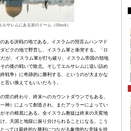
ルサレムにある岩のドーム（iStock）
味のある決戦の地である。イスラムの預言ムハンマド
がダビクの地で野営し、イスラム軍と衝突する。「ロ
隊だが、イスラム軍が打ち破り、イスラム帝国の領地
はその後の戦いで敗北。そしてエルサレムに追い詰め
最終戦争）に奇跡的に勝利する、というのが大まかな
軍と言い換えてもいいだろう。
の世の終わり、終末へのカウントダウンでもある。
唯一神）によって創造され、またアッラーによってい
想がその根底にある。全イスラム教徒は終末の天変地
受け、天国と地獄に振り分けられることになる。こう
にとっては最終的な勝利につながる象徴的な意味を持