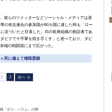
時、彼らのツイッターなどソーシャル・メディアは喜
導の有志連合の参加国が60カ国に達した時も「ロー
承に近づいたと狂喜した。ISの前身組織の創設者であ
「ダビクで十字軍を焼き尽くす」と述べており、ダビ
の末端の戦闘員にまで広がった。
 » 死に備えて権限委譲
1
2
次へ
組織「ボコ・ハラム」の闇