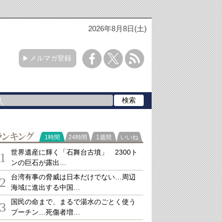
2026年8月8日(土)
メルマガ登録
ランキング
1時間
24時間
1週間
いいね
世界遺産に輝く「石舞台古墳」 2300ト
1
ンの巨石が露出…
台湾有事の脅威は日本だけでない…周辺
2
海域に進出する中国…
国民の命まで、まるで湯水のごとく使う
3
プーチン…死傷者増…