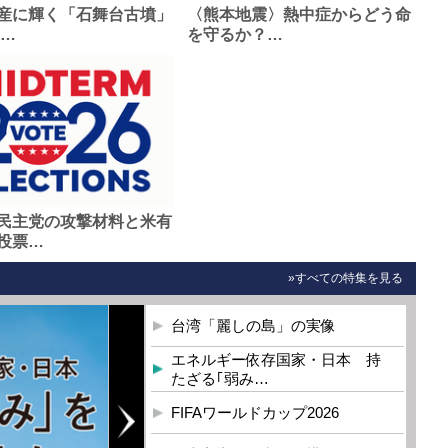
産に輝く「石舞台古墳」
〈熊本地震〉熱中症からどう命
0…
を守るか？…
民主党の攻撃材料と米有
投票…
»すべての特集を見る
台湾「麗しの島」の実像
エネルギー依存国家・日本 持
たざる｢弱み…
FIFAワールドカップ2026