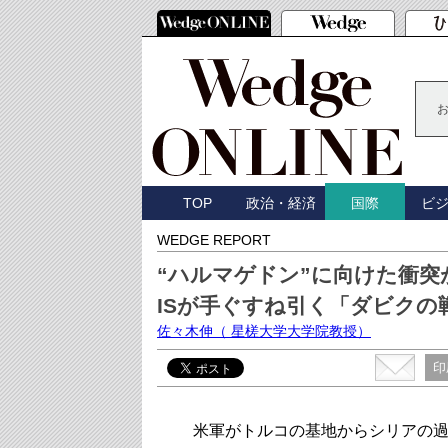
TOP
政治・経済
ビ
国際
WEDGE REPORT
“ハルマゲドン”に向けた衝突
ISが手ぐすね引く「ダビクの
佐々木伸
（ 星槎大学大学院教授）
印
米軍がトルコの基地からシリアの過