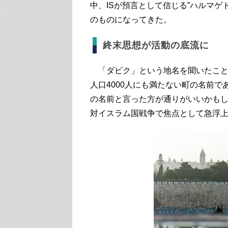
中、ISが預言として信じる”ハルマ
のものになってきた。
終末思想が活動の底流に
「ダビク」という地名を聞いたこと
人口4000人にも満たない町の名前で
の名前と言った方が通りがいいかも
対イスラム国戦争で焦点として急浮