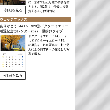
に、京都で新たな旅の物語を紡
ぎます。第1部は、俳優の常盤
»詳細を見る
貴子さんと仲間由紀…
ウェッジブックス
ありがとうT4&T5 923形ドクターイエロー
引退記念カレンダー2027 壁掛けタイプ
ドクターイエロー「T4」、そ
してドクターイエロー「T5」
の勇姿を、鉄道写真家・村上悠
太による四季折々の厳選した写
真で綴る。
»詳細を見る