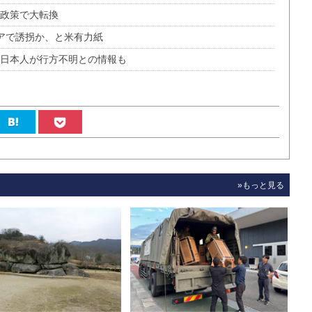
Ｓ政策で大転換
アで誘拐か、と米有力紙
で日本人が行方不明との情報も
»もっと見る