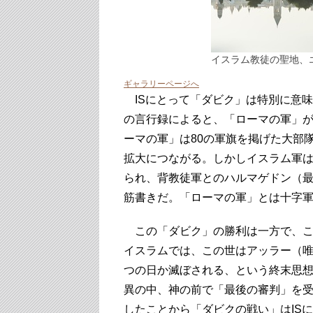
イスラム教徒の聖地、エ
ギャラリーページへ
ISにとって「ダビク」は特別に意
の言行録によると、「ローマの軍」
ーマの軍」は80の軍旗を掲げた大部
拡大につながる。しかしイスラム軍
られ、背教徒軍とのハルマゲドン（
筋書きだ。「ローマの軍」とは十字
この「ダビク」の勝利は一方で、こ
イスラムでは、この世はアッラー（
つの日か滅ぼされる、という終末思
異の中、神の前で「最後の審判」を
したことから「ダビクの戦い」はIS