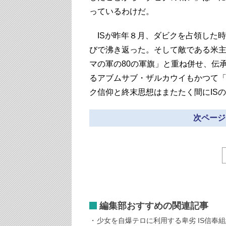
っているわけだ。
ISが昨年８月、ダビクを占領した
びで沸き返った。そして敵である米主
マの軍の80の軍旗」と重ね併せ、伝
るアブムサブ・ザルカウイもかつて
ク信仰と終末思想はまたたく間にIS
次ページ
編集部おすすめの関連記事
少女を自爆テロに利用する卑劣 IS信奉