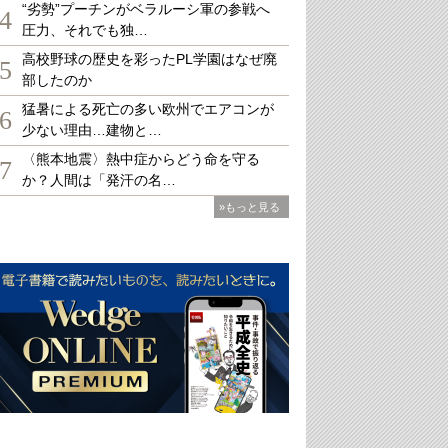
“劣勢”プーチンがベラルーシ軍の参戦へ
4
圧力、それでも独…
高校野球の歴史を彩ったPL学園はなぜ廃
5
部したのか
猛暑による死亡の多い欧州でエアコンが
6
少ない理由…建物と…
〈熊本地震〉熱中症からどう命を守る
7
か？人間は「発汗の名…
»もっと見る