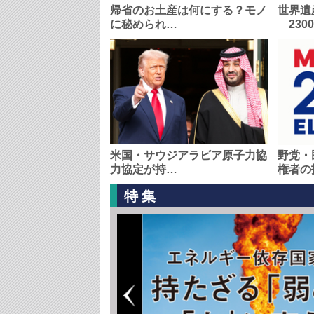
帰省のお土産は何にする？モノ
世界遺
に秘められ…
230
米国・サウジアラビア原子力協
野党・
力協定が持…
権者の
特集