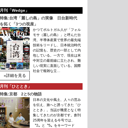
月刊「Wedge」
特集:台湾「麗しの島」の実像 日台新時代
を拓く「3つの視座」
かつてポルトガル人が「フォル
モサ（麗しの島）」と呼んだ台
湾。半導体産業で世界の最先端
技術をリードし、日本統治時代
の記憶も、歴史の一部として内
包している。一方で、現在は米
中対立の最前線に立たされ、難
しい現実に直面している。国際
社会で複雑な立…
»詳細を見る
月刊「ひととき」
特集:京都 2と5の物語
日本の文化や風土、人々の営み
を伝え、旅へと誘ってきた「ひ
ととき」。当誌が幾度となく特
集してきたのが京都です。創刊
25周年を迎える今号では、
〝2〟と〝5〟をキーワード