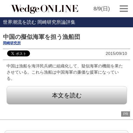
8/9(日)
世界潮流を読む 岡崎研究所論評集
中国の擬似海軍を担う漁船団
岡崎研究所
2015/09/10
中国は漁船を海洋民兵網に組織化して、疑似海軍の機能を果た
させている。これら漁船は中国海軍の廉価な援軍になってい
る。
本文を読む
PR