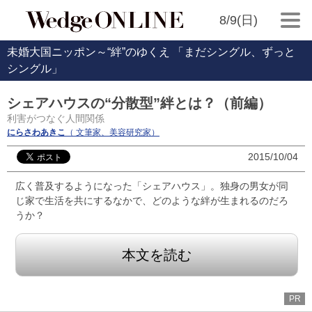
8/9(日)
未婚大国ニッポン～“絆”のゆくえ 「まだシングル、ずっと
シングル」
シェアハウスの“分散型”絆とは？（前編）
利害がつなぐ人間関係
にらさわあきこ
（ 文筆家、美容研究家）
2015/10/04
広く普及するようになった「シェアハウス」。独身の男女が同
じ家で生活を共にするなかで、どのような絆が生まれるのだろ
うか？
本文を読む
PR