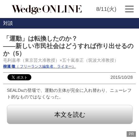
8/11(火)
対談
「運動」は転換したのか？
――新しい市民社会はどうすれば作り出せるの
か（5）
毛利嘉孝（東京芸大准教授）×五十嵐泰正（筑波大准教授）
柳瀬 徹
（ フリーランス編集者、ライター）
2015/10/28
SEALDsの登場で、運動の主体が完全に入れ替わり、ニューレフ
ト的なものではなくなった。
本文を読む
PR