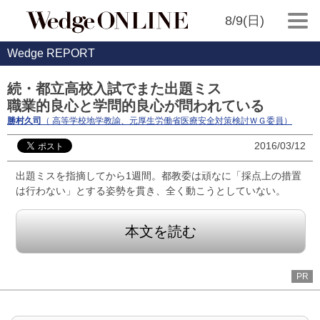
8/9(日)
Wedge REPORT
続・都立高校入試でまた出題ミス
職業的良心と学問的良心が問われている
勝村久司
（ 高等学校地学教諭、元厚生労働省医療安全対策検討ＷＧ委員）
2016/03/12
出題ミスを指摘してから1週間。都教委は頑なに「採点上の措置
は行わない」とする姿勢を貫き、全く動こうとしていない。
本文を読む
PR