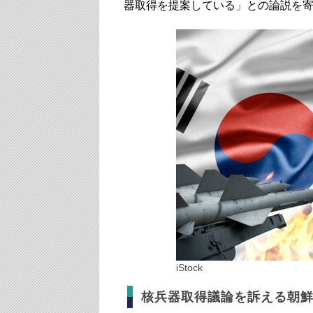
器取得を提案している」との論説を
iStock
核兵器取得議論を訴える朝