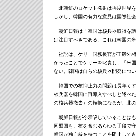
北朝鮮のロケット発射は再度世界を
しかし、韓国の有力な意見は国際社
朝鮮日報は「韓国は核兵器取得を議
は注目すべきである。これは韓国の
社説は、ケリー国務長官が王毅外相
かったことでケリーを叱責し、「米
ない。韓国は自らの核兵器開発につ
韓国での核抑止力の問題は長年くすぶ
核兵器を韓国に再導入すべしと述べた
の核兵器撤去）の転換になるが、北
朝鮮日報が今示唆していることはも
同盟国を、核を含むあらゆる手段で
韓国が独自核を持つことを阻止して