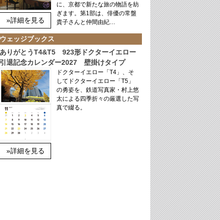
に、京都で新たな旅の物語を紡
ぎます。第1部は、俳優の常盤
»詳細を見る
貴子さんと仲間由紀…
ウェッジブックス
ありがとうT4&T5 923形ドクターイエロー
引退記念カレンダー2027 壁掛けタイプ
ドクターイエロー「T4」、そ
してドクターイエロー「T5」
の勇姿を、鉄道写真家・村上悠
太による四季折々の厳選した写
真で綴る。
»詳細を見る