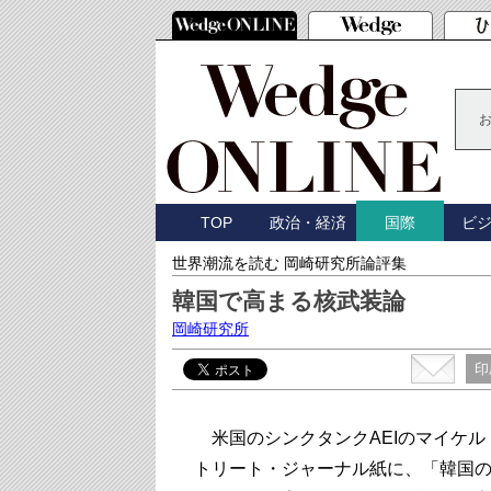
TOP
政治・経済
ビ
国際
世界潮流を読む 岡崎研究所論評集
韓国で高まる核武装論
岡崎研究所
印
米国のシンクタンクAEIのマイケル
トリート・ジャーナル紙に、「韓国