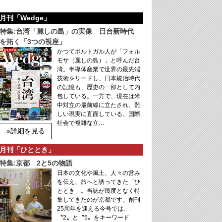
月刊「Wedge」
特集:台湾「麗しの島」の実像 日台新時代
を拓く「3つの視座」
かつてポルトガル人が「フォル
モサ（麗しの島）」と呼んだ台
湾。半導体産業で世界の最先端
技術をリードし、日本統治時代
の記憶も、歴史の一部として内
包している。一方で、現在は米
中対立の最前線に立たされ、難
しい現実に直面している。国際
社会で複雑な立…
»詳細を見る
月刊「ひととき」
特集:京都 2と5の物語
日本の文化や風土、人々の営み
を伝え、旅へと誘ってきた「ひ
ととき」。当誌が幾度となく特
集してきたのが京都です。創刊
25周年を迎える今号では、
〝2〟と〝5〟をキーワード