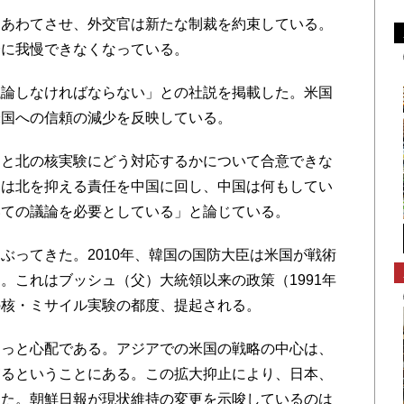
あわてさせ、外交官は新たな制裁を約束している。
会に我慢できなくなっている。
論しなければならない」との社説を掲載した。米国
米国への信頼の減少を反映している。
と北の核実験にどう対応するかについて合意できな
国は北を抑える責任を中国に回し、中国は何もしてい
いての議論を必要としている」と論じている。
ってきた。2010年、韓国の国防大臣は米国が戦術
。これはブッシュ（父）大統領以来の政策（1991年
の核・ミサイル実験の都度、提起される。
っと心配である。アジアでの米国の戦略の中心は、
守るということにある。この拡大抑止により、日本、
きた。朝鮮日報が現状維持の変更を示唆しているのは