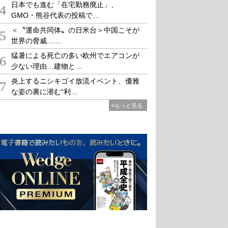
日本でも進む「在宅勤務廃止」、
4
GMO・熊谷代表の投稿で…
＜〝運命共同体〟の日米台＞中国こそが
5
世界の脅威....…
猛暑による死亡の多い欧州でエアコンが
6
少ない理由…建物と…
炎上するニシキゴイ放流イベント、優雅
7
な姿の裏に潜む“利…
»もっと見る