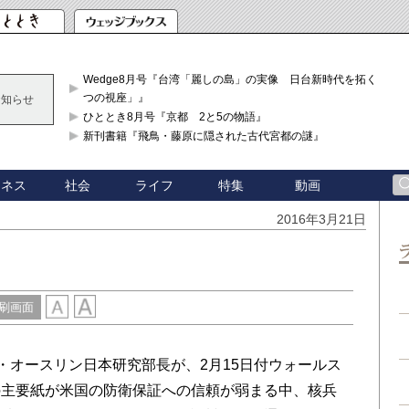
Wedge8月号『台湾「麗しの島」の実像 日台新時代を拓く「3
つの視座」』
お知らせ
ひととき8月号『京都 2と5の物語』
新刊書籍『飛鳥・藤原に隠された古代宮都の謎』
ジネス
社会
ライフ
特集
動画
2016年3月21日
刷画面
・オースリン日本研究部長が、2月15日付ウォールス
の主要紙が米国の防衛保証への信頼が弱まる中、核兵