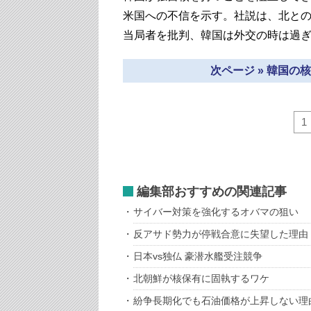
米国への不信を示す。社説は、北と
当局者を批判、韓国は外交の時は過
次ページ » 韓国
1
編集部おすすめの関連記事
サイバー対策を強化するオバマの狙い
反アサド勢力が停戦合意に失望した理由
日本vs独仏 豪潜水艦受注競争
北朝鮮が核保有に固執するワケ
紛争長期化でも石油価格が上昇しない理