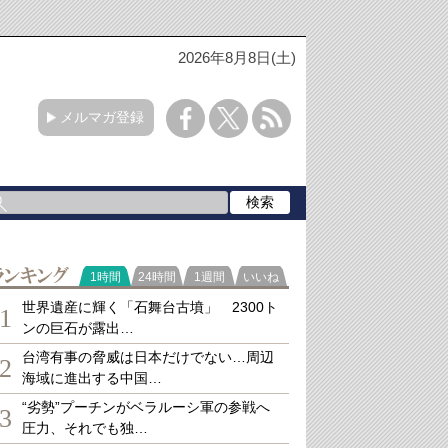
2026年8月8日(土)
メルマガ登録
ランキング
1時間
24時間
1週間
いいね
世界遺産に輝く「石舞台古墳」 2300ト
1
ンの巨石が露出…
台湾有事の脅威は日本だけでない…周辺
2
海域に進出する中国…
“劣勢”プーチンがベラルーシ軍の参戦へ
3
圧力、それでも独…