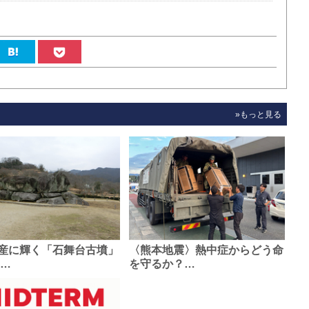
»もっと見る
産に輝く「石舞台古墳」
〈熊本地震〉熱中症からどう命
0…
を守るか？…