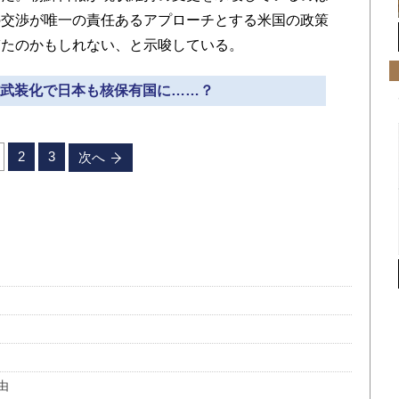
の交渉が唯一の責任あるアプローチとする米国の政策
ぎたのかもしれない、と示唆している。
の核武装化で日本も核保有国に……？
2
3
次へ
由