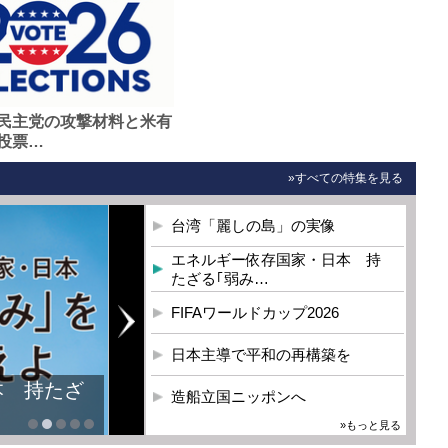
民主党の攻撃材料と米有
投票…
»すべての特集を見る
台湾「麗しの島」の実像
エネルギー依存国家・日本 持
たざる｢弱み…
FIFAワールドカップ2026
日本主導で平和の再構築を
本 持たざ
造船立国ニッポンへ
»もっと見る