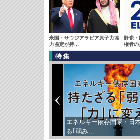
米国・サウジアラビア原子力協
野党・
力協定が持…
権者の
特集
エネルギー依存国家・日
る｢弱み…