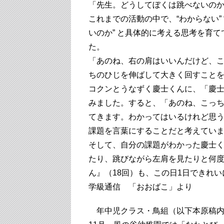
「先生。どうしてぼくは跳べないの
これまでの活動の中で、“わからない” 
いのか” と具体的に考える思考を育
た。
「あのね、右の肩はいいんだけど、
ちのひじを伸ばして大きく回すこと
コクンとうなずく慶士くんに、「慶
みました。すると、「あのね、こっ
てきます。わかってはいるけれど思
課題を言葉にすることだと考えてい
そして、自分の課題がわかった慶士
たり、跳びながら左肩を見たりと何
ん』（18回）も、この日1日で
学級通信 「おおばこ」より
年中児クラス・鳥組（以下本原稿内