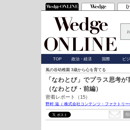
TOP
政治・経済
国際
ビ
風の谷幼稚園 3歳から心を育てる
「なわとび」でプラス思考が
（なわとび・前編）
密着レポート（15）
野村 滋
（ 株式会社コンテンツ・ファクトリー
印