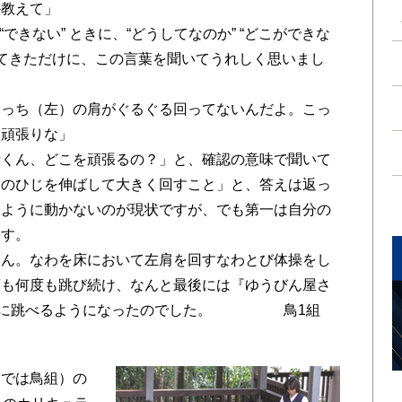
か教えて」
“できない” ときに、“どうしてなのか” “どこができな
ててきただけに、この言葉を聞いてうれしく思いまし
こっち（左）の肩がぐるぐる回ってないんだよ。こっ
を頑張りな」
士くん、どこを頑張るの？」と、確認の意味で聞いて
ちのひじを伸ばして大きく回すこと」と、答えは返っ
うように動かないのが現状ですが、でも第一は自分の
ます。
くん。なわを床において左肩を回すなわとび体操をし
度も何度も跳び続け、なんと最後には『ゆうびん屋さ
きれいに跳べるようになったのでした。 鳥1組
では鳥組）の