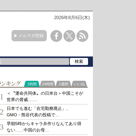
2026年8月6日(木)
メルマガ登録
ランキング
1時間
24時間
1週間
いいね
＜〝運命共同体〟の日米台＞中国こそが
1
世界の脅威....…
日本でも進む「在宅勤務廃止」、
2
GMO・熊谷代表の投稿で…
早朝5時からキャラ弁作りなんてあり得
3
ない……中国のお母…