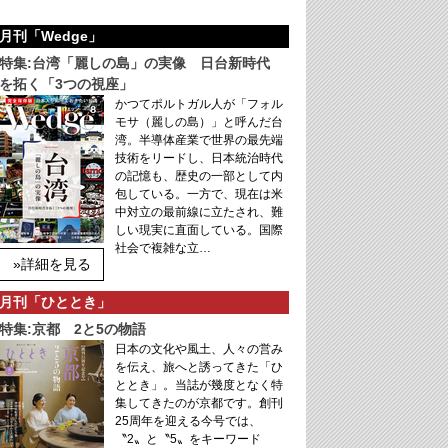
月刊「Wedge」
特集:台湾「麗しの島」の実像 日台新時代
を拓く「3つの視座」
かつてポルトガル人が「フォル
モサ（麗しの島）」と呼んだ台
湾。半導体産業で世界の最先端
技術をリードし、日本統治時代
の記憶も、歴史の一部として内
包している。一方で、現在は米
中対立の最前線に立たされ、難
しい現実に直面している。国際
社会で複雑な立…
»詳細を見る
月刊「ひととき」
特集:京都 2と5の物語
日本の文化や風土、人々の営み
を伝え、旅へと誘ってきた「ひ
ととき」。当誌が幾度となく特
集してきたのが京都です。創刊
25周年を迎える今号では、
〝2〟と〝5〟をキーワード