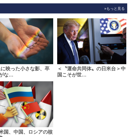
»もっと見る
像に映った小さな影、卒
＜〝運命共同体〟の日米台＞中
がな…
国こそが世…
米国、中国、ロシアの核