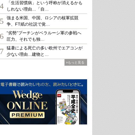
「生活習慣病」という呼称が消えるかも
4
しれない理由…「自…
強まる米国、中国、ロシアの核軍拡競
5
争、FT紙の社説で覚…
“劣勢”プーチンがベラルーシ軍の参戦へ
6
圧力、それでも独…
猛暑による死亡の多い欧州でエアコンが
7
少ない理由…建物と…
»もっと見る