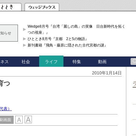
Wedge8月号『台湾「麗しの島」の実像 日台新時代を拓く「3
つの視座」』
お知らせ
ひととき8月号『京都 2と5の物語』
新刊書籍『飛鳥・藤原に隠された古代宮都の謎』
ジネス
社会
特集
動画
ライフ
2010年1月14日
育つ
代表）
刷画面