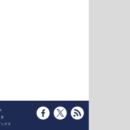
e
とき
ブックス