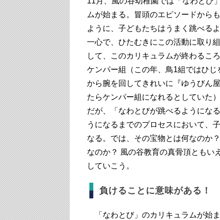
11月、風の谷幼稚園では「なわとび
ムが始まる。冒頭のエピソードから
ように、子どもたちはうまく跳べる
一心で、ひたむきにこの活動に取り
して、このカリキュラムが終わるこ
ケンパー組（この年、鳥1組ではひじ
から腕を回してきれいに『ゆうびん
たらケンパー組になれるとしていた
だが、「なわとびが跳べるようにな
うになるまでのプロセスにおいて、
なる。では、その宝物とは何なのか？
なのか？ 風の谷教育の真骨頂ともい
していこう。
負けることに意味がある！
「なわとび」のカリキュラムが始ま