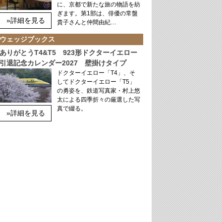
に、京都で新たな旅の物語を紡
ぎます。第1部は、俳優の常盤
»詳細を見る
貴子さんと仲間由紀…
ウェッジブックス
ありがとうT4&T5 923形ドクターイエロー
引退記念カレンダー2027 壁掛けタイプ
ドクターイエロー「T4」、そ
してドクターイエロー「T5」
の勇姿を、鉄道写真家・村上悠
太による四季折々の厳選した写
真で綴る。
»詳細を見る