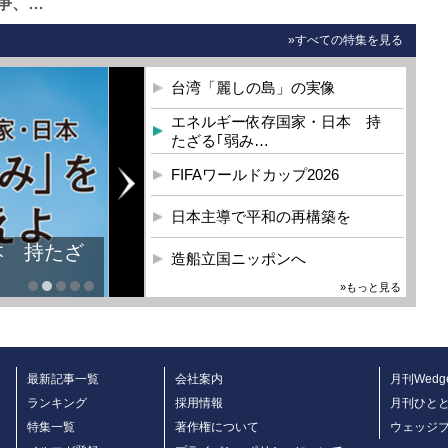
争、…
»すべての特集を見る
台湾「麗しの島」の実像
エネルギー依存国家・日本 持
たざる｢弱み…
FIFAワールドカップ2026
日本主導で平和の再構築を
本 持たざ
造船立国ニッポンへ
»もっと見る
最新記事一覧
会社案内
月刊Wedg
ランキング
採用情報
月刊ひと
特集一覧
著作権について
ウェッジ