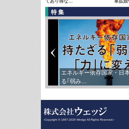
てあり得な…
軍拡競
特集
エネルギー依存国家・日
る｢弱み…
‹Copyright © 1997-2026 Wedge All Rights Reserved.›