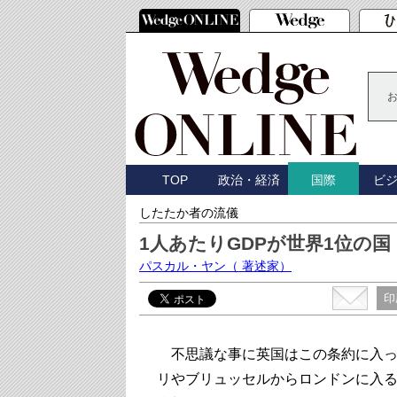
TOP
政治・経済
ビ
国際
したたか者の流儀
1人あたりGDPが世界1位の国
パスカル・ヤン
（ 著述家）
印
不思議な事に英国はこの条約に入っ
リやブリュッセルからロンドンに入る