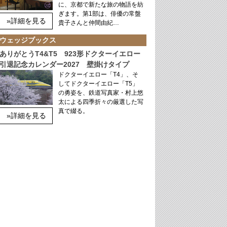
に、京都で新たな旅の物語を紡
ぎます。第1部は、俳優の常盤
»詳細を見る
貴子さんと仲間由紀…
ウェッジブックス
ありがとうT4&T5 923形ドクターイエロー
引退記念カレンダー2027 壁掛けタイプ
ドクターイエロー「T4」、そ
してドクターイエロー「T5」
の勇姿を、鉄道写真家・村上悠
太による四季折々の厳選した写
真で綴る。
»詳細を見る