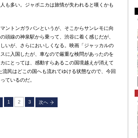
く人も多い。ジャポニカは旅情が失われると嘆くかも
マントンガラバンというが、そこからサンレモに向
井の頭線の神泉駅から乗って、渋谷に着く感じだが、
いしいが、さらにおいしくなる。映画「ジャッカルの
ンスに入国したが、車なので厳重な検問があったのを
ニカにとっては、感動すらあるこの国境越えが消えて
た流民はどこの国へも流れてゆける状態なので、今回
なっているのだ。
1
2
3
次へ