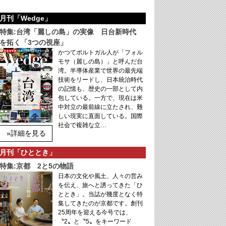
月刊「Wedge」
特集:台湾「麗しの島」の実像 日台新時代
を拓く「3つの視座」
かつてポルトガル人が「フォル
モサ（麗しの島）」と呼んだ台
湾。半導体産業で世界の最先端
技術をリードし、日本統治時代
の記憶も、歴史の一部として内
包している。一方で、現在は米
中対立の最前線に立たされ、難
しい現実に直面している。国際
社会で複雑な立…
»詳細を見る
月刊「ひととき」
特集:京都 2と5の物語
日本の文化や風土、人々の営み
を伝え、旅へと誘ってきた「ひ
ととき」。当誌が幾度となく特
集してきたのが京都です。創刊
25周年を迎える今号では、
〝2〟と〝5〟をキーワード