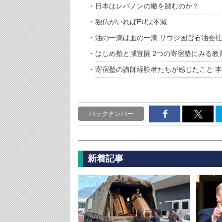
日本はレバノンの轍を踏むのか？
独仏がいればEUは不滅
油の一滴は血の一滴 サウジ国営石油会
はじめ塾と咸宜園 2つの寄宿塾にみる教
寄宿塾の講師経験者たちが感じたこと 
バックナンバー
新着記事