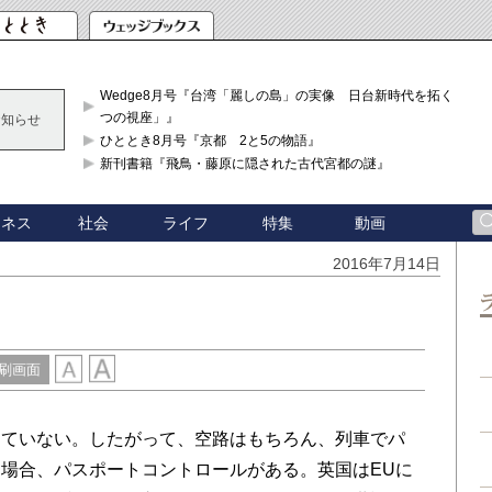
Wedge8月号『台湾「麗しの島」の実像 日台新時代を拓く「3
つの視座」』
お知らせ
ひととき8月号『京都 2と5の物語』
新刊書籍『飛鳥・藤原に隠された古代宮都の謎』
ジネス
社会
ライフ
特集
動画
2016年7月14日
刷画面
ていない。したがって、空路はもちろん、列車でパ
場合、パスポートコントロールがある。英国はEUに