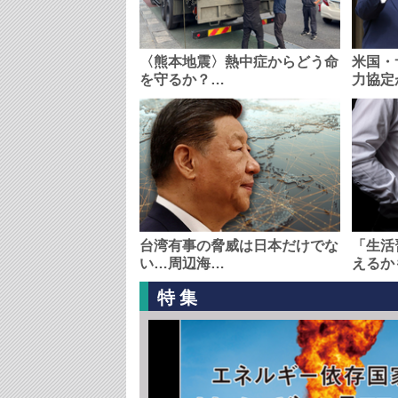
〈熊本地震〉熱中症からどう命
米国・
を守るか？…
力協定
台湾有事の脅威は日本だけでな
「生活
い…周辺海…
えるか
特集