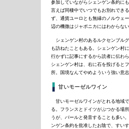
参加していながらシェンゲン条約に
言えば同棲中でいつでもお別れできる
ず、通貨ユーロとも無縁のノルウェ
辺の機微はジャポニカにはわからな
シェンゲン村のあるルクセンブルグ
も訪ねたこともある。シェンゲン村
行かずに記事にするから読者に伝わ
シェンゲン村は、右に石を投げると
所。国境なんてやめよういう強い意
甘いモーゼルワイン
甘いモーゼルワインがとれる地域で
る。フランスとドイツがぶつかる場
うが、バールと発音することも多い
ンゲン条約を批准したお陰で、すい