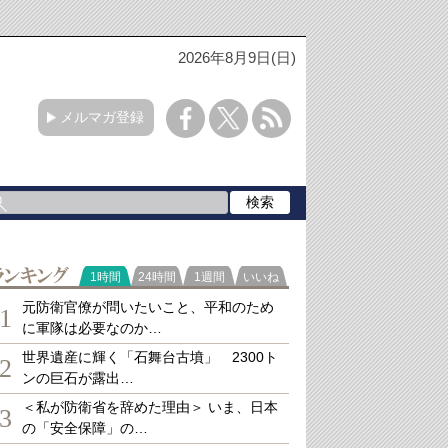
2026年8月9日(日)
メルマガ登録
ランキング
1時間
24時間
1週間
いいね
元防衛官僚が問いたいこと、平和のため
1
に軍隊は必要なのか…
世界遺産に輝く「石舞台古墳」 2300ト
2
ンの巨石が露出…
＜私が防衛省を辞めた理由＞ いま、日本
3
の「安全保障」の…