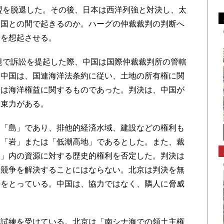
盟を脱退した。その後、日本は西洋列強と対決し、太
中国との間で起きるのか。ハーグの仲裁裁判の判断へ
退を想起させる。
題で訴訟を提起した際、中国は国際仲裁裁判所の管轄
。中国は、国連海洋法条約に従い、土地の所有権に関
訟は海洋権益に関するものであった。判決は、中国が
拘束力がある。
「島」であり、排他的経済水域、建設などの権利も
は「岩」または「低潮高地」であるとした。また、裁
線」内の資源に対する歴史的権利を否定した。判決は
的競争を解決することにはならない。北京は判決を無
勢をとっている。中国は、協力ではなく、隣人に脅威
試練を受けている。北京は「南シナ海での領土主権