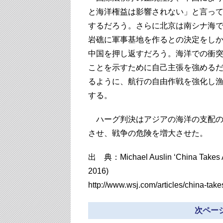
と海洋権益は影響されない」と言っ
するだろう。さらに北京は南シナ海
岩礁に軍事基地を作るとの決定をし
中国を押し返すだろう。海洋での衝
ことを示すために自己主張を強める
るように、航行の自由作戦を強化し
する。
ハーグ判決はアジアの海洋の支配の
させ、戦争の危険を増大させた。
出 典：Michael Auslin ‘China Takes Asia
2016)
http://www.wsj.com/articles/china-ta
次ページ