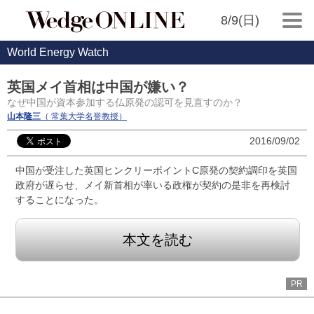
8/9(日)
World Energy Watch
英国メイ首相は中国が嫌い？
なぜ中国が資本参加する仏原発の認可を見直すのか？
山本隆三
（ 常葉大学名誉教授）
2016/09/02
中国が受注した英国ヒンクリーポイントC原発の契約調印を英国
政府が遅らせ、メイ新首相が率いる政権が契約の是非を再検討
することになった。
本文を読む
PR