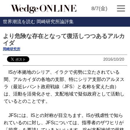
8/7(金)
世界潮流を読む 岡崎研究所論評集
より危険な存在となって復活しつつあるアルカ
イダ
岡崎研究所
2016/10/20
ISが本拠地のシリア、イラクで劣勢に立たされている
間、アルカイダの各地の支部、特にシリア支部のアルヌス
ラ（最近レバント政府戦線〈JFS〉と名称を変えた由）
は、活動を活発化させ、支配地域で疑似政府として活動し
ているとのことです。
JFSには、ISとの対称が目立ちます。ISが残虐性で知ら
れているのに対し、JFSについては、指導者のザワヒリが
「節度」を要請しているといいます。ISが支配地域で厳格