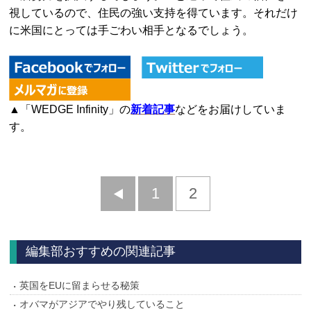
視しているので、住民の強い支持を得ています。それだけ
に米国にとっては手ごわい相手となるでしょう。
▲「WEDGE Infinity」の
新着記事
などをお届けしていま
す。
前
1
2
へ
編集部おすすめの関連記事
英国をEUに留まらせる秘策
オバマがアジアでやり残していること