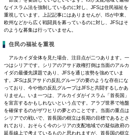
なイスラム法を強制しているのに対し、JFSは住民福祉を
重視しています。上記記事にはありませんが、ISが中東、
欧州などから広く戦闘員を募っているのに対し、JFSはそ
のような募集は行っていません。
住民の福祉を重視
アルカイダ全体を見た場合、注目点が二つあります。一
つはシリアです。シリアのアサド政権打倒は当面のアルカ
イダの最優先課題であり、JFSを通じ攻勢を強めていま
す。JFSは反アサドの反乱グループの要のような存在にな
っており、今や他の反乱グループはJFSと共闘するしかあ
りません。いま一つは、アルカイダがイスラム「首長国」
を宣言するかもしれないという点です。アラブ世界で地盤
を確保するのがザワヒリの夢とのことです。当面の重点は
シリアでの戦いで、首長国の樹立は長期の目標であるとさ
れており、おそらく今のシリアの支配地域での疑似政府の
延長線上で考えているものと思われますが、首長国の樹立