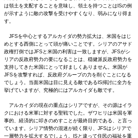
は領土を支配することを意味し、領土を持つことはISの例
が示すように敵の攻撃を受けやすくなり、弱みになり得ま
す。
JFSを中心とするアルカイダの勢力拡大は、米国をはじ
めとする西側にとって頭が痛いことです。シリアのアサド
政権打倒ではJFSと米国の利害は一致しますが、JFSがシ
リアの反政府勢力の要になることは、穏健派反政府勢力を
支持してきた米国にとって好ましくありません。米国が
JFSを攻撃すれば、反政府グループの力を削ぐことになる
でしょう。当面米国は目に見える敵であるIS掃討に全力を
挙げていますが、究極的にはアルカイダも敵です。
アルカイダの現在の重点はシリアですが、その源はイラ
クにおける米軍に対する聖戦でした。ザワヒリは米国を軍
事的、経済的に叩きのめすことが最終目的である、と言っ
ています。シリア情勢の混迷が続く限り、JFSはシリアで
一層勢力を拡大するでしょう。ISと違って住民の福祉を重