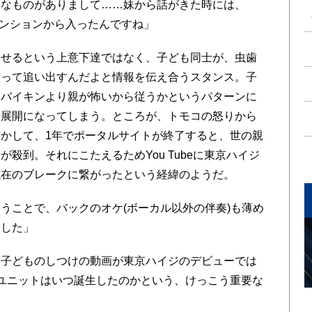
いなものがありまして……妹から話がきた時には、
テンションから入ったんですね」
せるという上意下達ではなく、子ども同士が、虫歯
やって追い出すんだよと情報を伝え合うスタンス。子
、バイキンより親が怖いから従うかというパターンに
う展開になってしまう。ところが、トモコの怒りから
かして、1年でポータルサイトが終了すると、世の親
殺到。それにこたえるためYou Tubeに東京ハイジ
現在のブレークに繋がったという経緯のようだ。
ことで、バックのオケ(ボーカル以外の伴奏)も薄め
ました」
子どものしつけの動画が東京ハイジのデビューでは
ユニットはいつ誕生したのかという、けっこう重要な