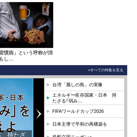
習慣病」という呼称が消
もし…
»すべての特集を見る
台湾「麗しの島」の実像
エネルギー依存国家・日本 持
たざる｢弱み…
FIFAワールドカップ2026
日本主導で平和の再構築を
本 持たざ
造船立国ニッポンへ