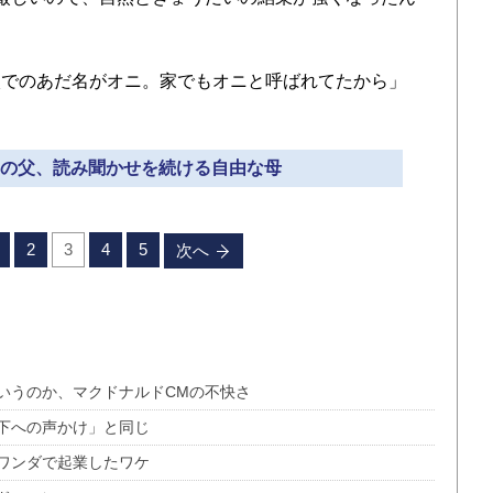
でのあだ名がオニ。家でもオニと呼ばれてたから」
オニの父、読み聞かせを続ける自由な母
2
3
4
5
次へ
いうのか、マクドナルドCMの不快さ
下への声かけ」と同じ
ワンダで起業したワケ