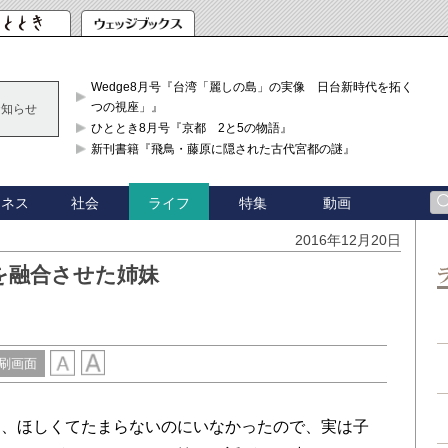
Wedge8月号『台湾「麗しの島」の実像 日台新時代を拓く「3
つの視座」』
お知らせ
ひととき8月号『京都 2と5の物語』
新刊書籍『飛鳥・藤原に隠された古代宮都の謎』
ジネス
社会
特集
動画
ライフ
2016年12月20日
を融合させた姉妹
刷画面
、ほしくてたまらないのにいなかったので、実は子