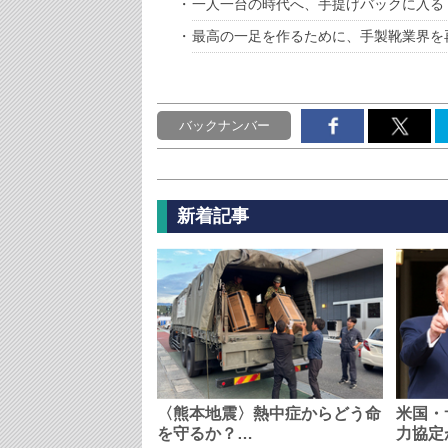
一人一台の時代へ、手提げバックに入る
最高の一足を作るために、手製靴業界を
バックナンバー
新着記事
〈熊本地震〉熱中症からどう命
米国・
を守るか？…
力協定