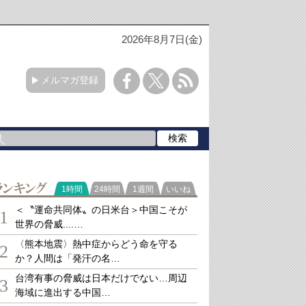
2026年8月7日(金)
メルマガ登録
ランキング
1時間
24時間
1週間
いいね
＜〝運命共同体〟の日米台＞中国こそが
1
世界の脅威....…
〈熊本地震〉熱中症からどう命を守る
2
か？人間は「発汗の名…
台湾有事の脅威は日本だけでない…周辺
3
海域に進出する中国…