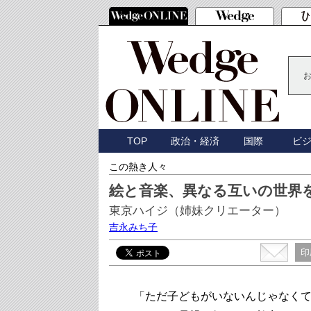
TOP
政治・経済
国際
ビ
この熱き人々
絵と音楽、異なる互いの世界
東京ハイジ（姉妹クリエーター）
吉永みち子
印
「ただ子どもがいないんじゃなくて