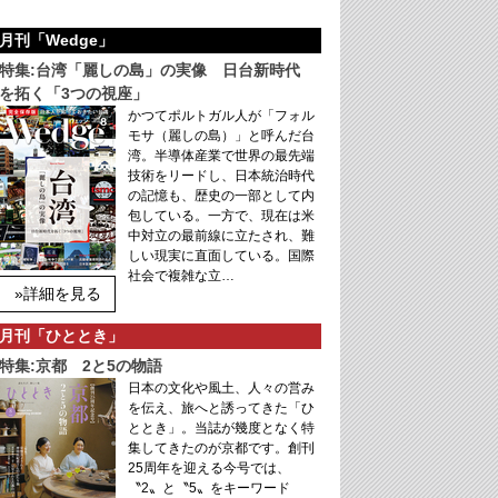
月刊「Wedge」
特集:台湾「麗しの島」の実像 日台新時代
を拓く「3つの視座」
かつてポルトガル人が「フォル
モサ（麗しの島）」と呼んだ台
湾。半導体産業で世界の最先端
技術をリードし、日本統治時代
の記憶も、歴史の一部として内
包している。一方で、現在は米
中対立の最前線に立たされ、難
しい現実に直面している。国際
社会で複雑な立…
»詳細を見る
月刊「ひととき」
特集:京都 2と5の物語
日本の文化や風土、人々の営み
を伝え、旅へと誘ってきた「ひ
ととき」。当誌が幾度となく特
集してきたのが京都です。創刊
25周年を迎える今号では、
〝2〟と〝5〟をキーワード