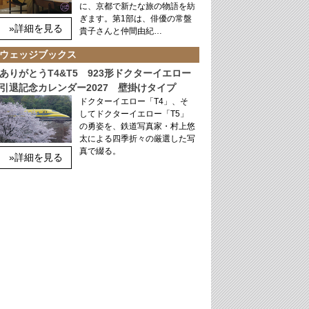
に、京都で新たな旅の物語を紡
ぎます。第1部は、俳優の常盤
»詳細を見る
貴子さんと仲間由紀…
ウェッジブックス
ありがとうT4&T5 923形ドクターイエロー
引退記念カレンダー2027 壁掛けタイプ
ドクターイエロー「T4」、そ
してドクターイエロー「T5」
の勇姿を、鉄道写真家・村上悠
太による四季折々の厳選した写
真で綴る。
»詳細を見る