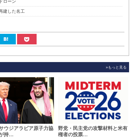
ドローン
再建した名工
»もっと見る
サウジアラビア原子力協
野党・民主党の攻撃材料と米有
が持…
権者の投票…