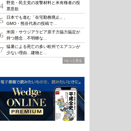
野党・民主党の攻撃材料と米有権者の投
4
票意欲
日本でも進む「在宅勤務廃止」、
5
GMO・熊谷代表の投稿で…
米国・サウジアラビア原子力協力協定が
6
持つ懸念…不明瞭な…
猛暑による死亡の多い欧州でエアコンが
7
少ない理由…建物と…
»もっと見る