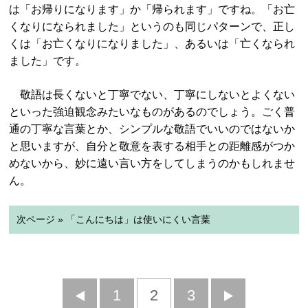
は「お帰りになります」か「帰られます」ですね。「お亡
くなりになられました」というのも同じパターンで、正し
くは「お亡くなりになりました」、あるいは「亡くなられ
ました」です。
敬語は長くないと丁寧でない、丁寧にしないとよくない
といった強迫観念みたいなものがあるのでしょう。ごく普
通の丁寧な言葉とか、シンプルな敬語でいいのではないか
と思いますが、自分と敬意を表する相手との距離感がつか
めないから、妙に遠い言い方をしてしまうのかもしれませ
ん。
次ページ » 「こんにちは」は使いにくい言葉
前
1
2
3
次