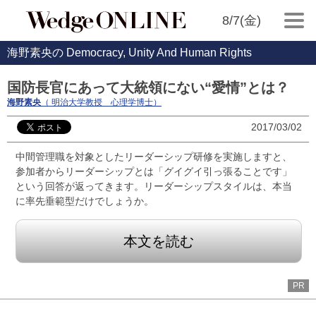
8/7(金)
海野素央の Democracy, Unity And Human Rights
国防長官にあって大統領にない“愛情”とは？
海野素央
（ 明治大学教授 心理学博士）
2017/03/02
中間管理職を対象としたリーダーシップ研修を実施しますと、
参加者からリーダーシップとは「グイグイ引っ張ることです」
という回答が返ってきます。リーダーシップスタイルは、本当
に率先垂範型だけでしょうか。
本文を読む
PR