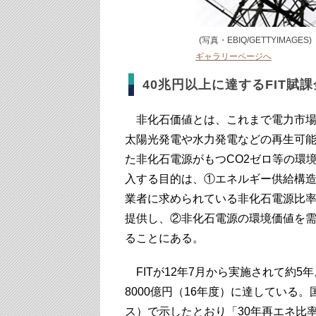
(写真・EBIQ/GETTYIMAGES)
ギャラリーページへ
40兆円以上に達するFIT賦
非化石価値とは、これまで電力市場
太陽光発電や水力発電などの再生可
た非化石電源がもつCO2ゼロ等の環
入する目的は、①エネルギー供給構
業者に求められている非化石電源比率（
提供し、②非化石電源の環境価値を需
ることにある。
FITが12年7月から実施されて約5
8000億円（16年度）に達している
ス）で示したとおり「30年再エネ比率