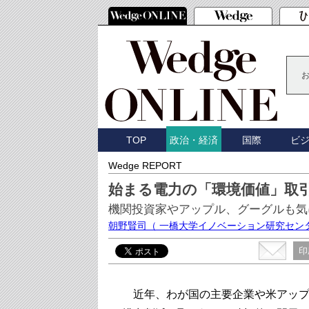
TOP
国際
ビ
政治・経済
Wedge REPORT
始まる電力の「環境価値」取
機関投資家やアップル、グーグルも気
朝野賢司
（ 一橋大学イノベーション研究セン
印
近年、わが国の主要企業や米アップ