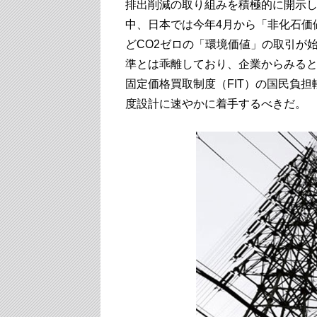
排出削減の取り組みを積極的に開示
中、日本では今年4月から「非化石価
どCO2ゼロの「環境価値」の取引が
準とは乖離しており、企業からみる
固定価格買取制度（FIT）の国民負
度設計に速やかに着手するべきだ。