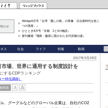
Wedge8月号『台湾「麗しの島」の実像 日台新時代を拓く「3
つの視座」』
お知らせ
ひととき8月号『京都 2と5の物語』
新刊書籍『飛鳥・藤原に隠された古代宮都の謎』
ジネス
社会
ライフ
特集
動画
2017年3月29日
引市場、世界に通用する制度設計を
にするCDPランキング
ター特任講師）
刷画面
ル、グーグルなどのグローバル企業は、自社のCO2