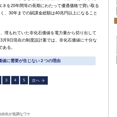
再エネを20年間等の長期にわたって優遇価格で買い取る
く、30年までの賦課金総額は40兆円以上になること
、埋もれていた非化石価値を電力量から切り出して
3月9日現在の制度設計案では、非化石価値に十分な
である。
石価値に需要が生じない２つの理由
3
4
5
次へ
自由化が低調なワケ