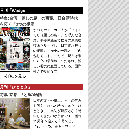
月刊「Wedge」
特集:台湾「麗しの島」の実像 日台新時代
を拓く「3つの視座」
かつてポルトガル人が「フォル
モサ（麗しの島）」と呼んだ台
湾。半導体産業で世界の最先端
技術をリードし、日本統治時代
の記憶も、歴史の一部として内
包している。一方で、現在は米
中対立の最前線に立たされ、難
しい現実に直面している。国際
社会で複雑な立…
»詳細を見る
月刊「ひととき」
特集:京都 2と5の物語
日本の文化や風土、人々の営み
を伝え、旅へと誘ってきた「ひ
ととき」。当誌が幾度となく特
集してきたのが京都です。創刊
25周年を迎える今号では、
〝2〟と〝5〟をキーワード