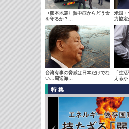
〈熊本地震〉熱中症からどう命
米国・
を守るか？…
力協定
台湾有事の脅威は日本だけでな
「生活
い…周辺海…
えるか
特集