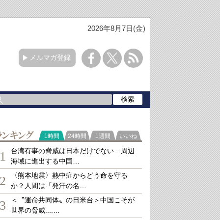
2026年8月7日(金)
メルマガ登録
ランキング
1時間
24時間
1週間
いいね
台湾有事の脅威は日本だけでない…周辺
1
海域に進出する中国…
〈熊本地震〉熱中症からどう命を守る
2
か？人間は「発汗の名…
＜〝運命共同体〟の日米台＞中国こそが
3
世界の脅威....…