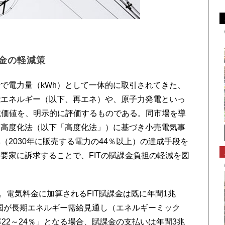
課金の軽減策
で電力量（kWh）として一体的に取引されてきた、
能エネルギー（以下、再エネ）や、原子力発電といっ
境価値を、明示的に評価するものである。同市場を導
造高度化法（以下「高度化法」）に基づき小売電気事
2030年に販売する電力の44％以上）の達成手段を
要家に訴求することで、FITの賦課金負担の軽減を図
年。電気料金に加算されるFIT賦課金は既に年間1兆
。国が長期エネルギー需給見通し（エネルギーミック
22～24％」となる場合、賦課金の支払いは年間3兆