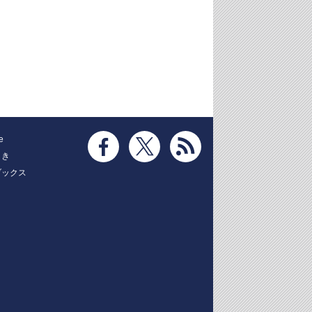
e
とき
ブックス