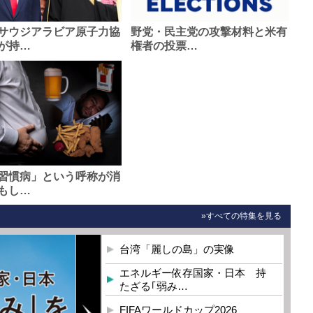
サウジアラビア原子力協
野党・民主党の攻撃材料と米有
が持…
権者の投票…
習慣病」という呼称が消
もし…
»すべての特集を見る
台湾「麗しの島」の実像
エネルギー依存国家・日本 持
たざる｢弱み…
FIFAワールドカップ2026