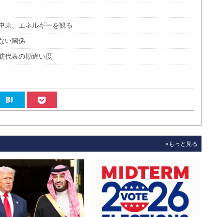
中東、エネルギーを観る
ない関係
舫代表の勘違い度
»もっと見る