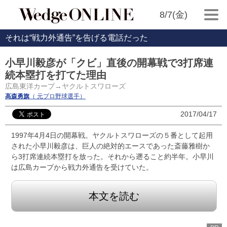
8/7(金)
それは“戦力外通告”を告げる電話だった
小早川毅彦が「クビ」直後の開幕戦で3打席連
続本塁打を打てた理由
広島東洋カープ→ヤクルトスワローズ
高森勇旗
（ 元プロ野球選手）
2017/04/17
1997年4月4日の開幕戦。ヤクルトスワローズの５番として起用
された小早川毅彦は、巨人の絶対的エースであった斎藤雅樹か
ら3打席連続本塁打を放った。それから遡ること約半年。小早川
は広島カープから戦力外通告を受けていた。
本文を読む