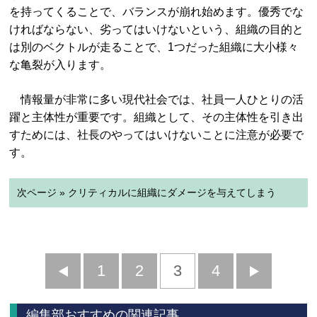
を持ってくることで、バランスが崩れ始めます。優秀でな
ければならない、劣ってはいけないという、組織の目的と
は別のベクトルが走ることで、1つだった組織に大小様々
な亀裂が入ります。
情報量が非常に多い現代社会では、社員一人ひとりの活
躍と主体性が重要です。組織として、その主体性を引き出
すためには、社長のやってはいけないことに注意が必要で
す。
次ページ » クリティカルに組織にダメージを与えてしまう
前
1
2
3
4
次
へ
へ
編集部おすすめの関連記事