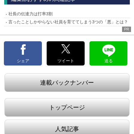
社長の伝達力は打率3割
言ったことしかやらない社員を育ててしまう3つの「悪」とは？
PR
シェア
ツイート
送る
連載バックナンバー
トップページ
人気記事