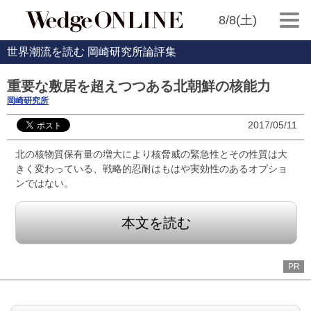
8/8(土)
世界潮流を読む 岡崎研究所論評集
重要な敷居を超えつつある北朝鮮の核能力
岡崎研究所
2017/05/11
北の核物質保有量の増大により核脅威の緊急性とその性質は大
きく変わっている、戦略的忍耐はもはや実効性のあるオプショ
ンではない。
本文を読む
PR