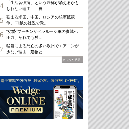
「生活習慣病」という呼称が消えるかも
4
しれない理由…「自…
強まる米国、中国、ロシアの核軍拡競
5
争、FT紙の社説で覚…
“劣勢”プーチンがベラルーシ軍の参戦へ
6
圧力、それでも独…
猛暑による死亡の多い欧州でエアコンが
7
少ない理由…建物と…
»もっと見る