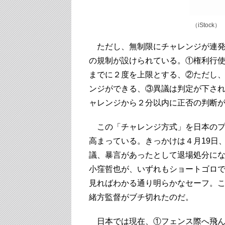
（iStock）
ただし、無制限にチャレンジが連発
の規制が設けられている。①権利行
までに２度を上限とする、②ただし
ンジができる、③異議は判定が下され
ャレンジから２分以内に正否の判断
この「チャレンジ方式」を日本のプ
高まっている。きっかけは４月19日、
議、暴言があったとして退場処分に
小窪哲也が、いずれもショートゴロ
見ればわかる通り明らかなセーフ。
緒方監督がブチ切れたのだ。
日本では現在、①フェンス際へ飛ん