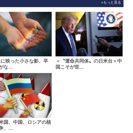
»もっと見る
像に映った小さな影、卒
＜〝運命共同体〟の日米台＞中
がな…
国こそが世…
米国、中国、ロシアの核
争、…