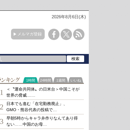
2026年8月6日(木)
メルマガ登録
ランキング
1時間
24時間
1週間
いいね
＜〝運命共同体〟の日米台＞中国こそが
1
世界の脅威....…
日本でも進む「在宅勤務廃止」、
2
GMO・熊谷代表の投稿で…
早朝5時からキャラ弁作りなんてあり得
3
ない……中国のお母…