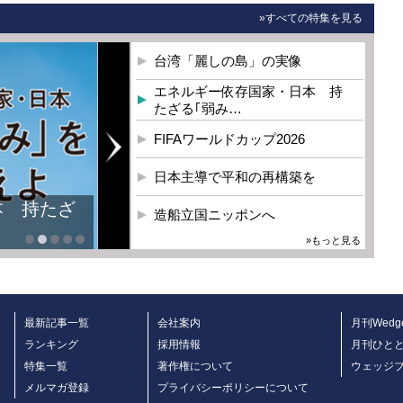
»すべての特集を見る
台湾「麗しの島」の実像
エネルギー依存国家・日本 持
たざる｢弱み…
FIFAワールドカップ2026
日本主導で平和の再構築を
本 持たざ
造船立国ニッポンへ
»もっと見る
最新記事一覧
会社案内
月刊Wedg
ランキング
採用情報
月刊ひと
特集一覧
著作権について
ウェッジ
メルマガ登録
プライバシーポリシーについて