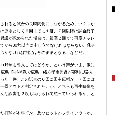
されると試合の長時間化につながるため、いくつか
使は原則として６回までに１度、７回以降は試合終了
、異議が認められた場合は、最高２回まで再度チャレ
てから30秒以内に申し立てなければならない、④チ
がつかなければ判定はそのままとなる、などだ。
ロ野球も導入してはどうか、という声がいま、俄に
広島−DeNA戦で広島・緒方孝市監督が審判に猛抗
なった一件。この試合の６回に田中広輔が、７回には
で一塁アウトと判定された。が、どちらも再生映像を
こんな誤審を２度も続けられて黙っていられるか、と
だ打球が本塁打か、及びヒットかフライアウトか、