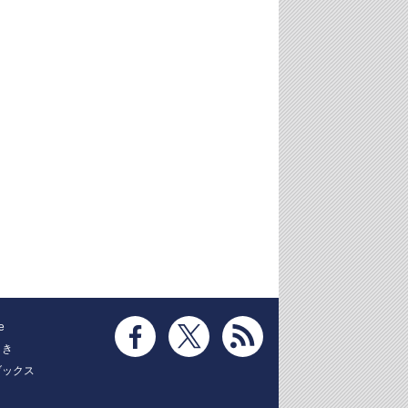
e
とき
ブックス