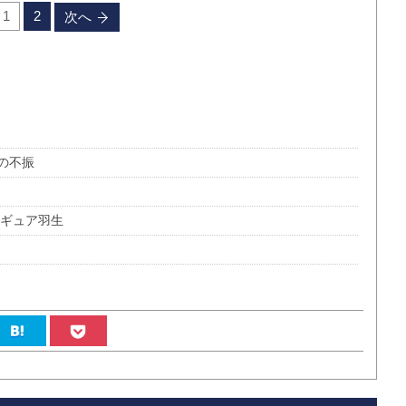
1
2
次へ
の不振
ィギュア羽生