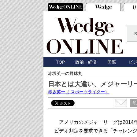
TOP
政治・経済
国際
ビ
赤坂英一の野球丸
日本とは大違い、メジャーリ
赤坂英一
（ スポーツライター）
印
アメリカのメジャーリーグは2014
ビデオ判定を要求できる「チャレン