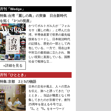
月刊「Wedge」
特集:台湾「麗しの島」の実像 日台新時代
を拓く「3つの視座」
かつてポルトガル人が「フォル
モサ（麗しの島）」と呼んだ台
湾。半導体産業で世界の最先端
技術をリードし、日本統治時代
の記憶も、歴史の一部として内
包している。一方で、現在は米
中対立の最前線に立たされ、難
しい現実に直面している。国際
社会で複雑な立…
»詳細を見る
月刊「ひととき」
特集:京都 2と5の物語
日本の文化や風土、人々の営み
を伝え、旅へと誘ってきた「ひ
ととき」。当誌が幾度となく特
集してきたのが京都です。創刊
25周年を迎える今号では、
〝2〟と〝5〟をキーワード