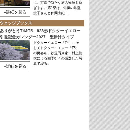
に、京都で新たな旅の物語を紡
ぎます。第1部は、俳優の常盤
»詳細を見る
貴子さんと仲間由紀…
ウェッジブックス
ありがとうT4&T5 923形ドクターイエロー
引退記念カレンダー2027 壁掛けタイプ
ドクターイエロー「T4」、そ
してドクターイエロー「T5」
の勇姿を、鉄道写真家・村上悠
太による四季折々の厳選した写
真で綴る。
»詳細を見る