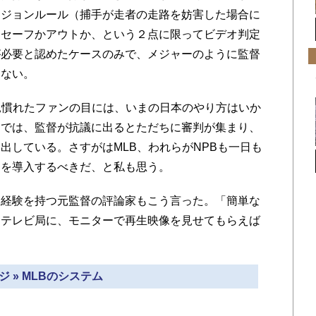
リジョンルール（捕手が走者の走路を妨害した場合に
、セーフかアウトか、という２点に限ってビデオ判定
が必要と認めたケースのみで、メジャーのように監督
はない。
見慣れたファンの目には、いまの日本のやり方はいか
カでは、監督が抗議に出るとただちに審判が集まり、
出している。さすがはMLB、われらがNPBも一日も
ムを導入するべきだ、と私も思う。
経験を持つ元監督の評論家もこう言った。「簡単な
るテレビ局に、モニターで再生映像を見せてもらえば
ジ » MLBのシステム