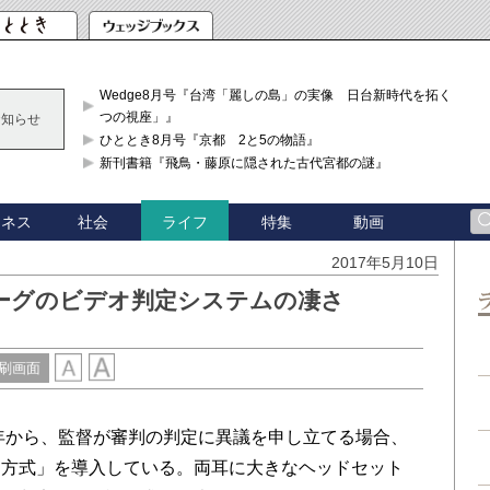
Wedge8月号『台湾「麗しの島」の実像 日台新時代を拓く「3
つの視座」』
お知らせ
ひととき8月号『京都 2と5の物語』
新刊書籍『飛鳥・藤原に隠された古代宮都の謎』
ジネス
社会
特集
動画
ライフ
2017年5月10日
ーグのビデオ判定システムの凄さ
刷画面
年から、監督が審判の判定に異議を申し立てる場合、
ジ方式」を導入している。両耳に大きなヘッドセット